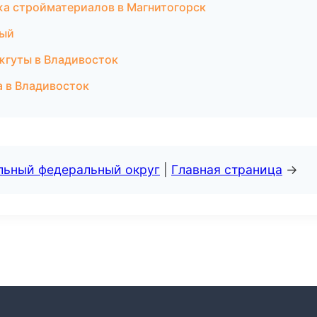
жа стройматериалов в Магнитогорск
ный
жгуты в Владивосток
а в Владивосток
альный федеральный округ
|
Главная страница
→