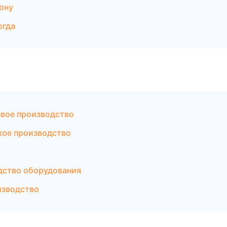
ону
огда
вое производство
кое производство
дство оборудования
изводство