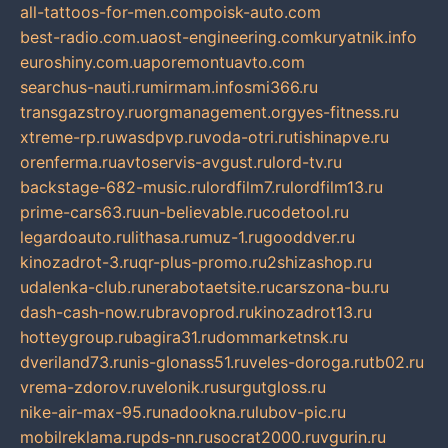
all-tattoos-for-men.com
poisk-auto.com
best-radio.com.ua
ost-engineering.com
kuryatnik.info
euroshiny.com.ua
poremontuavto.com
searchus-nauti.ru
mirmam.info
smi366.ru
transgazstroy.ru
orgmanagement.org
yes-fitness.ru
xtreme-rp.ru
wasdpvp.ru
voda-otri.ru
tishinapve.ru
orenferma.ru
avtoservis-avgust.ru
lord-tv.ru
backstage-682-music.ru
lordfilm7.ru
lordfilm13.ru
prime-cars63.ru
un-believable.ru
codetool.ru
legardoauto.ru
lithasa.ru
muz-1.ru
gooddver.ru
kinozadrot-3.ru
qr-plus-promo.ru
2shizashop.ru
udalenka-club.ru
nerabotaetsite.ru
carszona-bu.ru
dash-cash-now.ru
bravoprod.ru
kinozadrot13.ru
hotteygroup.ru
bagira31.ru
dommarketnsk.ru
dveriland73.ru
nis-glonass51.ru
veles-doroga.ru
tb02.ru
vrema-zdorov.ru
velonik.ru
surgutgloss.ru
nike-air-max-95.ru
nadookna.ru
lubov-pic.ru
mobilreklama.ru
pds-nn.ru
socrat2000.ru
vgurin.ru