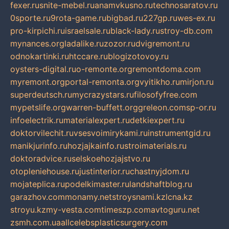
fexer.ru
snite-mebel.ru
anamvkusno.ru
technosaratov.ru
0sporte.ru
9rota-game.ru
bigbad.ru
227gp.ru
wes-ex.ru
pro-kirpichi.ru
israelsale.ru
black-lady.ru
stroy-db.com
mynances.org
ladalike.ru
zozor.ru
dvigremont.ru
odnokartinki.ru
htccare.ru
blogizotovoy.ru
oysters-digital.ru
o-remonte.org
remontdoma.com
myremont.org
portal-remonta.org
vyitikho.ru
mirjon.ru
superdeutsch.ru
mycrazystars.ru
filosofyfree.com
mypetslife.org
warren-buffett.org
greleon.com
sp-or.ru
infoelectrik.ru
materialexpert.ru
detkiexpert.ru
doktorvilechit.ru
vsesvoimirykami.ru
instrumentgid.ru
manikjurinfo.ru
hozjajkainfo.ru
stroimaterials.ru
doktoradvice.ru
selskoehozjajstvo.ru
otopleniehouse.ru
justinterior.ru
chastnyjdom.ru
mojateplica.ru
podelkimaster.ru
landshaftblog.ru
garazhov.com
monamy.net
stroysnami.kz
lcna.kz
stroyu.kz
my-vesta.com
timeszp.com
avtoguru.net
zsmh.com.ua
allcelebsplasticsurgery.com