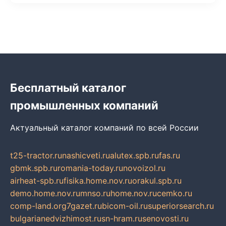
Бесплатный каталог
промышленных компаний
Актуальный каталог компаний по всей России
t25-tractor.ru
nashicveti.ru
alutex.spb.ru
fas.ru
gbmk.spb.ru
romania-today.ru
novoizol.ru
airheat-spb.ru
fisika.home.nov.ru
orakul.spb.ru
demo.home.nov.ru
mnso.ru
home.nov.ru
cemko.ru
comp-land.org
7gazet.ru
bicom-oil.ru
superiorsearch.ru
bulgarianedvizhimost.ru
sn-hram.ru
senovosti.ru