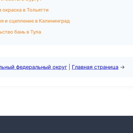
 окраска в Тольятти
сия и сцепление в Калининград
ство бань в Тула
альный федеральный округ
|
Главная страница
→