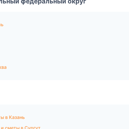
альный федеральный округ
ль
ква
ы в Казань
и сметы в Сургут