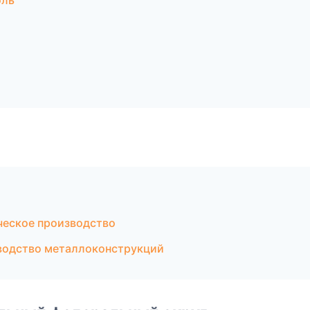
оль
ческое производство
водство металлоконструкций