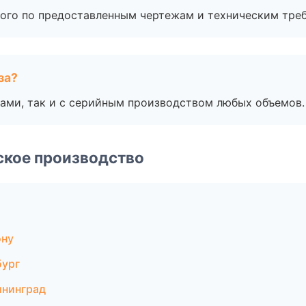
ого по предоставленным чертежам и техническим тре
за?
ами, так и с серийным производством любых объемов.
ское производство
ону
бург
ининград