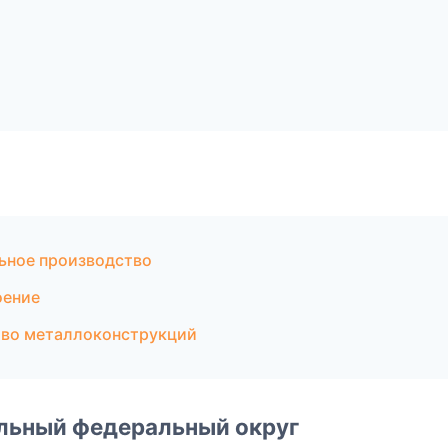
ьное производство
оение
тво металлоконструкций
альный федеральный округ