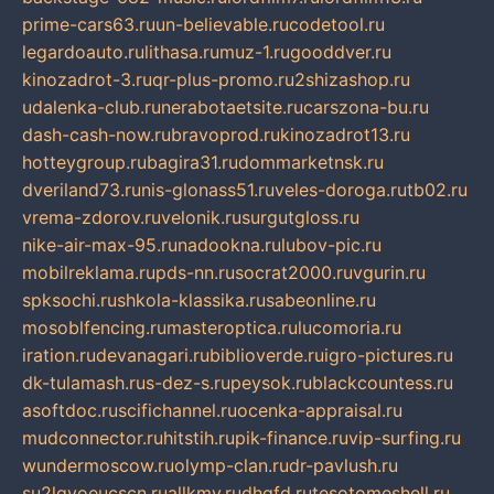
prime-cars63.ru
un-believable.ru
codetool.ru
legardoauto.ru
lithasa.ru
muz-1.ru
gooddver.ru
kinozadrot-3.ru
qr-plus-promo.ru
2shizashop.ru
udalenka-club.ru
nerabotaetsite.ru
carszona-bu.ru
dash-cash-now.ru
bravoprod.ru
kinozadrot13.ru
hotteygroup.ru
bagira31.ru
dommarketnsk.ru
dveriland73.ru
nis-glonass51.ru
veles-doroga.ru
tb02.ru
vrema-zdorov.ru
velonik.ru
surgutgloss.ru
nike-air-max-95.ru
nadookna.ru
lubov-pic.ru
mobilreklama.ru
pds-nn.ru
socrat2000.ru
vgurin.ru
spksochi.ru
shkola-klassika.ru
sabeonline.ru
mosoblfencing.ru
masteroptica.ru
lucomoria.ru
iration.ru
devanagari.ru
biblioverde.ru
igro-pictures.ru
dk-tulamash.ru
s-dez-s.ru
peysok.ru
blackcountess.ru
asoftdoc.ru
scifichannel.ru
ocenka-appraisal.ru
mudconnector.ru
hitstih.ru
pik-finance.ru
vip-surfing.ru
wundermoscow.ru
olymp-clan.ru
dr-pavlush.ru
su2lgyoeucscn.ru
allkmv.ru
dhgfd.ru
tesotomeshell.ru