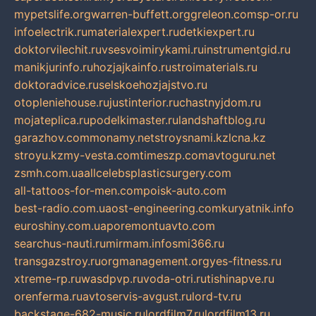
mypetslife.org
warren-buffett.org
greleon.com
sp-or.ru
infoelectrik.ru
materialexpert.ru
detkiexpert.ru
doktorvilechit.ru
vsesvoimirykami.ru
instrumentgid.ru
manikjurinfo.ru
hozjajkainfo.ru
stroimaterials.ru
doktoradvice.ru
selskoehozjajstvo.ru
otopleniehouse.ru
justinterior.ru
chastnyjdom.ru
mojateplica.ru
podelkimaster.ru
landshaftblog.ru
garazhov.com
monamy.net
stroysnami.kz
lcna.kz
stroyu.kz
my-vesta.com
timeszp.com
avtoguru.net
zsmh.com.ua
allcelebsplasticsurgery.com
all-tattoos-for-men.com
poisk-auto.com
best-radio.com.ua
ost-engineering.com
kuryatnik.info
euroshiny.com.ua
poremontuavto.com
searchus-nauti.ru
mirmam.info
smi366.ru
transgazstroy.ru
orgmanagement.org
yes-fitness.ru
xtreme-rp.ru
wasdpvp.ru
voda-otri.ru
tishinapve.ru
orenferma.ru
avtoservis-avgust.ru
lord-tv.ru
backstage-682-music.ru
lordfilm7.ru
lordfilm13.ru