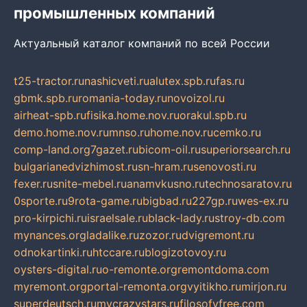
промышленных компаний
Актуальный каталог компаний по всей России
t25-tractor.ru
nashicveti.ru
alutex.spb.ru
fas.ru
gbmk.spb.ru
romania-today.ru
novoizol.ru
airheat-spb.ru
fisika.home.nov.ru
orakul.spb.ru
demo.home.nov.ru
mnso.ru
home.nov.ru
cemko.ru
comp-land.org
7gazet.ru
bicom-oil.ru
superiorsearch.ru
bulgarianedvizhimost.ru
sn-hram.ru
senovosti.ru
fexer.ru
snite-mebel.ru
anamvkusno.ru
technosaratov.ru
0sporte.ru
9rota-game.ru
bigbad.ru
227gp.ru
wes-ex.ru
pro-kirpichi.ru
israelsale.ru
black-lady.ru
stroy-db.com
mynances.org
ladalike.ru
zozor.ru
dvigremont.ru
odnokartinki.ru
htccare.ru
blogizotovoy.ru
oysters-digital.ru
o-remonte.org
remontdoma.com
myremont.org
portal-remonta.org
vyitikho.ru
mirjon.ru
superdeutsch.ru
mycrazystars.ru
filosofyfree.com