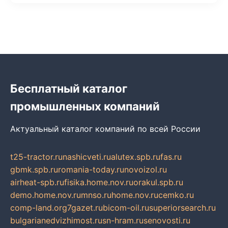
Бесплатный каталог
промышленных компаний
Актуальный каталог компаний по всей России
t25-tractor.ru
nashicveti.ru
alutex.spb.ru
fas.ru
gbmk.spb.ru
romania-today.ru
novoizol.ru
airheat-spb.ru
fisika.home.nov.ru
orakul.spb.ru
demo.home.nov.ru
mnso.ru
home.nov.ru
cemko.ru
comp-land.org
7gazet.ru
bicom-oil.ru
superiorsearch.ru
bulgarianedvizhimost.ru
sn-hram.ru
senovosti.ru