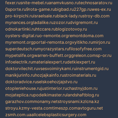
fexer.ru
snite-mebel.ru
anamvkusno.ru
technosaratov.ru
0sporte.ru
9rota-game.ru
bigbad.ru
227gp.ru
wes-ex.ru
pro-kirpichi.ru
israelsale.ru
black-lady.ru
stroy-db.com
mynances.org
ladalike.ru
zozor.ru
dvigremont.ru
odnokartinki.ru
htccare.ru
blogizotovoy.ru
oysters-digital.ru
o-remonte.org
remontdoma.com
myremont.org
portal-remonta.org
vyitikho.ru
mirjon.ru
superdeutsch.ru
mycrazystars.ru
filosofyfree.com
mypetslife.org
warren-buffett.org
greleon.com
sp-or.ru
infoelectrik.ru
materialexpert.ru
detkiexpert.ru
doktorvilechit.ru
vsesvoimirykami.ru
instrumentgid.ru
manikjurinfo.ru
hozjajkainfo.ru
stroimaterials.ru
doktoradvice.ru
selskoehozjajstvo.ru
otopleniehouse.ru
justinterior.ru
chastnyjdom.ru
mojateplica.ru
podelkimaster.ru
landshaftblog.ru
garazhov.com
monamy.net
stroysnami.kz
lcna.kz
stroyu.kz
my-vesta.com
timeszp.com
avtoguru.net
zsmh.com.ua
allcelebsplasticsurgery.com