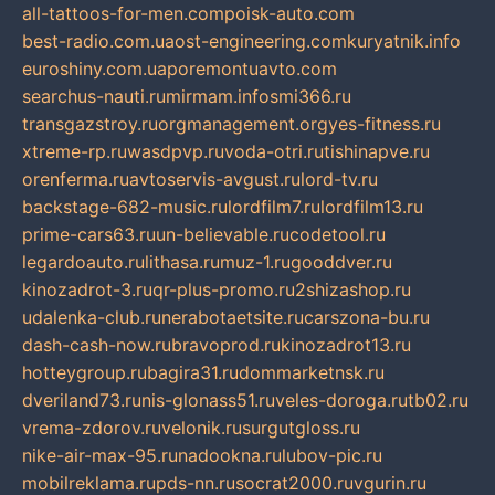
all-tattoos-for-men.com
poisk-auto.com
best-radio.com.ua
ost-engineering.com
kuryatnik.info
euroshiny.com.ua
poremontuavto.com
searchus-nauti.ru
mirmam.info
smi366.ru
transgazstroy.ru
orgmanagement.org
yes-fitness.ru
xtreme-rp.ru
wasdpvp.ru
voda-otri.ru
tishinapve.ru
orenferma.ru
avtoservis-avgust.ru
lord-tv.ru
backstage-682-music.ru
lordfilm7.ru
lordfilm13.ru
prime-cars63.ru
un-believable.ru
codetool.ru
legardoauto.ru
lithasa.ru
muz-1.ru
gooddver.ru
kinozadrot-3.ru
qr-plus-promo.ru
2shizashop.ru
udalenka-club.ru
nerabotaetsite.ru
carszona-bu.ru
dash-cash-now.ru
bravoprod.ru
kinozadrot13.ru
hotteygroup.ru
bagira31.ru
dommarketnsk.ru
dveriland73.ru
nis-glonass51.ru
veles-doroga.ru
tb02.ru
vrema-zdorov.ru
velonik.ru
surgutgloss.ru
nike-air-max-95.ru
nadookna.ru
lubov-pic.ru
mobilreklama.ru
pds-nn.ru
socrat2000.ru
vgurin.ru