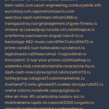
best-radio.com.ua
ost-engineering.com
kuryatnik.info
euroshiny.com.ua
poremontuavto.com
searchus-nauti.ru
mirmam.info
smi366.ru
transgazstroy.ru
orgmanagement.org
yes-fitness.ru
xtreme-rp.ru
wasdpvp.ru
voda-otri.ru
tishinapve.ru
orenferma.ru
avtoservis-avgust.ru
lord-tv.ru
backstage-682-music.ru
lordfilm7.ru
lordfilm13.ru
prime-cars63.ru
un-believable.ru
codetool.ru
legardoauto.ru
lithasa.ru
muz-1.ru
gooddver.ru
kinozadrot-3.ru
qr-plus-promo.ru
2shizashop.ru
udalenka-club.ru
nerabotaetsite.ru
carszona-bu.ru
dash-cash-now.ru
bravoprod.ru
kinozadrot13.ru
hotteygroup.ru
bagira31.ru
dommarketnsk.ru
dveriland73.ru
nis-glonass51.ru
veles-doroga.ru
tb02.ru
vrema-zdorov.ru
velonik.ru
surgutgloss.ru
nike-air-max-95.ru
nadookna.ru
lubov-pic.ru
mobilreklama.ru
pds-nn.ru
socrat2000.ru
vgurin.ru
spksochi.ru
shkola-klassika.ru
sabeonline.ru