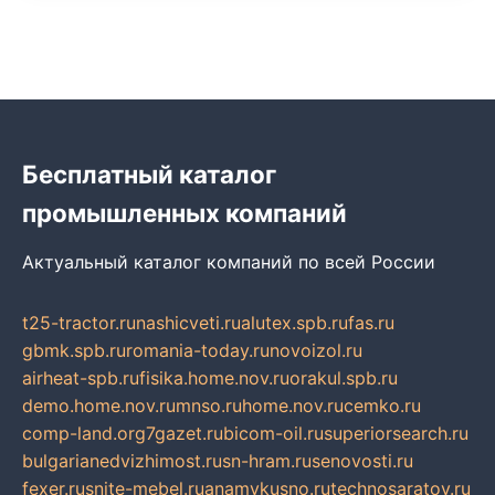
Бесплатный каталог
промышленных компаний
Актуальный каталог компаний по всей России
t25-tractor.ru
nashicveti.ru
alutex.spb.ru
fas.ru
gbmk.spb.ru
romania-today.ru
novoizol.ru
airheat-spb.ru
fisika.home.nov.ru
orakul.spb.ru
demo.home.nov.ru
mnso.ru
home.nov.ru
cemko.ru
comp-land.org
7gazet.ru
bicom-oil.ru
superiorsearch.ru
bulgarianedvizhimost.ru
sn-hram.ru
senovosti.ru
fexer.ru
snite-mebel.ru
anamvkusno.ru
technosaratov.ru