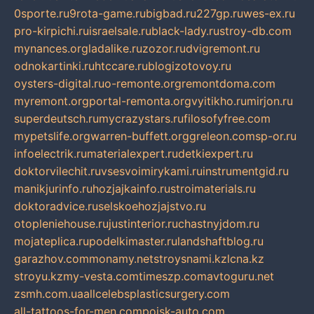
0sporte.ru
9rota-game.ru
bigbad.ru
227gp.ru
wes-ex.ru
pro-kirpichi.ru
israelsale.ru
black-lady.ru
stroy-db.com
mynances.org
ladalike.ru
zozor.ru
dvigremont.ru
odnokartinki.ru
htccare.ru
blogizotovoy.ru
oysters-digital.ru
o-remonte.org
remontdoma.com
myremont.org
portal-remonta.org
vyitikho.ru
mirjon.ru
superdeutsch.ru
mycrazystars.ru
filosofyfree.com
mypetslife.org
warren-buffett.org
greleon.com
sp-or.ru
infoelectrik.ru
materialexpert.ru
detkiexpert.ru
doktorvilechit.ru
vsesvoimirykami.ru
instrumentgid.ru
manikjurinfo.ru
hozjajkainfo.ru
stroimaterials.ru
doktoradvice.ru
selskoehozjajstvo.ru
otopleniehouse.ru
justinterior.ru
chastnyjdom.ru
mojateplica.ru
podelkimaster.ru
landshaftblog.ru
garazhov.com
monamy.net
stroysnami.kz
lcna.kz
stroyu.kz
my-vesta.com
timeszp.com
avtoguru.net
zsmh.com.ua
allcelebsplasticsurgery.com
all-tattoos-for-men.com
poisk-auto.com