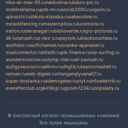
nike-air-max-95.ru
nadookna.ru
lubov-pic.ru
mobilreklama.ru
pds-nn.ru
socrat2000.ru
vgurin.ru
spksochi.ru
shkola-klassika.ru
sabeonline.ru
mosoblfencing.ru
masteroptica.ru
lucomoria.ru
iration.ru
devanagari.ru
biblioverde.ru
igro-pictures.ru
dk-tulamash.ru
s-dez-s.ru
peysok.ru
blackcountess.ru
asoftdoc.ru
scifichannel.ru
ocenka-appraisal.ru
mudconnector.ru
hitstih.ru
pik-finance.ru
vip-surfing.ru
wundermoscow.ru
olymp-clan.ru
dr-pavlush.ru
su2lgyoeucscn.ru
allkmv.ru
dhgfd.ru
tesotomeshell.ru
netoen.ru
web-digest.ru
changanqiyuana07.ru
kuper-dostavka.ru
edemvgelen.ru
ytyt.ru
infoelektrik.ru
everafterclub.org
kirillkgr.ru
goodv1234.ru
oopslady.ru
© Бесплатный каталог промышленных компаний.
Все права защищены.