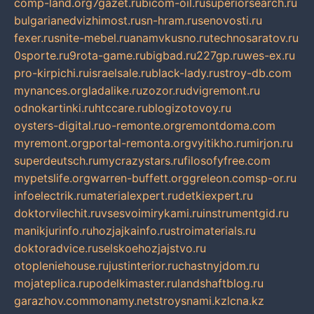
comp-land.org
7gazet.ru
bicom-oil.ru
superiorsearch.ru
bulgarianedvizhimost.ru
sn-hram.ru
senovosti.ru
fexer.ru
snite-mebel.ru
anamvkusno.ru
technosaratov.ru
0sporte.ru
9rota-game.ru
bigbad.ru
227gp.ru
wes-ex.ru
pro-kirpichi.ru
israelsale.ru
black-lady.ru
stroy-db.com
mynances.org
ladalike.ru
zozor.ru
dvigremont.ru
odnokartinki.ru
htccare.ru
blogizotovoy.ru
oysters-digital.ru
o-remonte.org
remontdoma.com
myremont.org
portal-remonta.org
vyitikho.ru
mirjon.ru
superdeutsch.ru
mycrazystars.ru
filosofyfree.com
mypetslife.org
warren-buffett.org
greleon.com
sp-or.ru
infoelectrik.ru
materialexpert.ru
detkiexpert.ru
doktorvilechit.ru
vsesvoimirykami.ru
instrumentgid.ru
manikjurinfo.ru
hozjajkainfo.ru
stroimaterials.ru
doktoradvice.ru
selskoehozjajstvo.ru
otopleniehouse.ru
justinterior.ru
chastnyjdom.ru
mojateplica.ru
podelkimaster.ru
landshaftblog.ru
garazhov.com
monamy.net
stroysnami.kz
lcna.kz