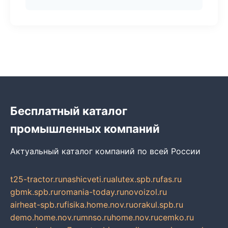
Бесплатный каталог
промышленных компаний
Актуальный каталог компаний по всей России
t25-tractor.ru
nashicveti.ru
alutex.spb.ru
fas.ru
gbmk.spb.ru
romania-today.ru
novoizol.ru
airheat-spb.ru
fisika.home.nov.ru
orakul.spb.ru
demo.home.nov.ru
mnso.ru
home.nov.ru
cemko.ru