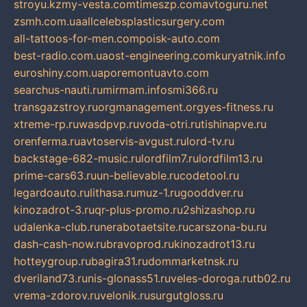
stroyu.kz
my-vesta.com
timeszp.com
avtoguru.net
zsmh.com.ua
allcelebsplasticsurgery.com
all-tattoos-for-men.com
poisk-auto.com
best-radio.com.ua
ost-engineering.com
kuryatnik.info
euroshiny.com.ua
poremontuavto.com
searchus-nauti.ru
mirmam.info
smi366.ru
transgazstroy.ru
orgmanagement.org
yes-fitness.ru
xtreme-rp.ru
wasdpvp.ru
voda-otri.ru
tishinapve.ru
orenferma.ru
avtoservis-avgust.ru
lord-tv.ru
backstage-682-music.ru
lordfilm7.ru
lordfilm13.ru
prime-cars63.ru
un-believable.ru
codetool.ru
legardoauto.ru
lithasa.ru
muz-1.ru
gooddver.ru
kinozadrot-3.ru
qr-plus-promo.ru
2shizashop.ru
udalenka-club.ru
nerabotaetsite.ru
carszona-bu.ru
dash-cash-now.ru
bravoprod.ru
kinozadrot13.ru
hotteygroup.ru
bagira31.ru
dommarketnsk.ru
dveriland73.ru
nis-glonass51.ru
veles-doroga.ru
tb02.ru
vrema-zdorov.ru
velonik.ru
surgutgloss.ru