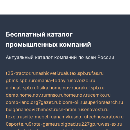
Бесплатный каталог
промышленных компаний
Актуальный каталог компаний по всей России
t25-tractor.ru
nashicveti.ru
alutex.spb.ru
fas.ru
gbmk.spb.ru
romania-today.ru
novoizol.ru
airheat-spb.ru
fisika.home.nov.ru
orakul.spb.ru
demo.home.nov.ru
mnso.ru
home.nov.ru
cemko.ru
comp-land.org
7gazet.ru
bicom-oil.ru
superiorsearch.ru
bulgarianedvizhimost.ru
sn-hram.ru
senovosti.ru
fexer.ru
snite-mebel.ru
anamvkusno.ru
technosaratov.ru
0sporte.ru
9rota-game.ru
bigbad.ru
227gp.ru
wes-ex.ru