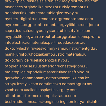
pro-kirpichi.ru
israelsale.ru
black-lady.ru
stroy-db.com
mynances.org
ladalike.ru
zozor.ru
dvigremont.ru
odnokartinki.ru
htccare.ru
blogizotovoy.ru
oysters-digital.ru
o-remonte.org
remontdoma.com
myremont.org
portal-remonta.org
vyitikho.ru
mirjon.ru
superdeutsch.ru
mycrazystars.ru
filosofyfree.com
mypetslife.org
warren-buffett.org
greleon.com
sp-or.ru
infoelectrik.ru
materialexpert.ru
detkiexpert.ru
doktorvilechit.ru
vsesvoimirykami.ru
instrumentgid.ru
manikjurinfo.ru
hozjajkainfo.ru
stroimaterials.ru
doktoradvice.ru
selskoehozjajstvo.ru
otopleniehouse.ru
justinterior.ru
chastnyjdom.ru
mojateplica.ru
podelkimaster.ru
landshaftblog.ru
garazhov.com
monamy.net
stroysnami.kz
lcna.kz
stroyu.kz
my-vesta.com
timeszp.com
avtoguru.net
zsmh.com.ua
allcelebsplasticsurgery.com
all-tattoos-for-men.com
poisk-auto.com
best-radio.com.ua
ost-engineering.com
kuryatnik.info