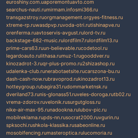
euroshiny.com.ua
poremontuavto.com
searchus-nauti.ru
mirmam.info
smi366.ru
transgazstroy.ru
orgmanagement.org
yes-fitness.ru
xtreme-rp.ru
wasdpvp.ru
voda-otri.ru
tishinapve.ru
orenferma.ru
avtoservis-avgust.ru
lord-tv.ru
backstage-682-music.ru
lordfilm7.ru
lordfilm13.ru
prime-cars63.ru
un-believable.ru
codetool.ru
legardoauto.ru
lithasa.ru
muz-1.ru
gooddver.ru
kinozadrot-3.ru
qr-plus-promo.ru
2shizashop.ru
udalenka-club.ru
nerabotaetsite.ru
carszona-bu.ru
dash-cash-now.ru
bravoprod.ru
kinozadrot13.ru
hotteygroup.ru
bagira31.ru
dommarketnsk.ru
dveriland73.ru
nis-glonass51.ru
veles-doroga.ru
tb02.ru
vrema-zdorov.ru
velonik.ru
surgutgloss.ru
nike-air-max-95.ru
nadookna.ru
lubov-pic.ru
mobilreklama.ru
pds-nn.ru
socrat2000.ru
vgurin.ru
spksochi.ru
shkola-klassika.ru
sabeonline.ru
mosoblfencing.ru
masteroptica.ru
lucomoria.ru