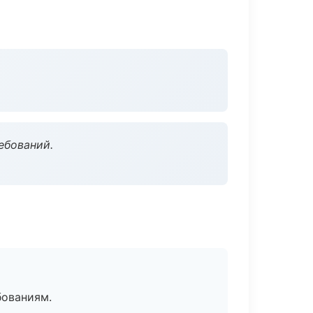
ебований.
бованиям.