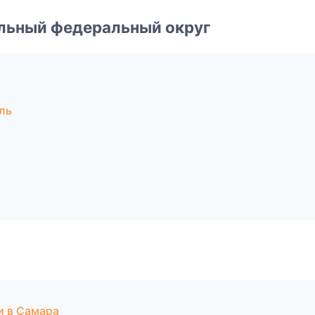
альный федеральный округ
ль
и в Самара