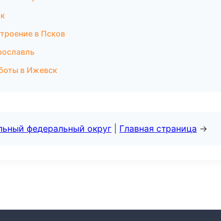
ик
троение в Псков
рославль
боты в Ижевск
альный федеральный округ
|
Главная страница
→