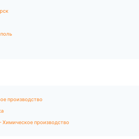
рск
ополь
вое производство
ка
— Химическое производство