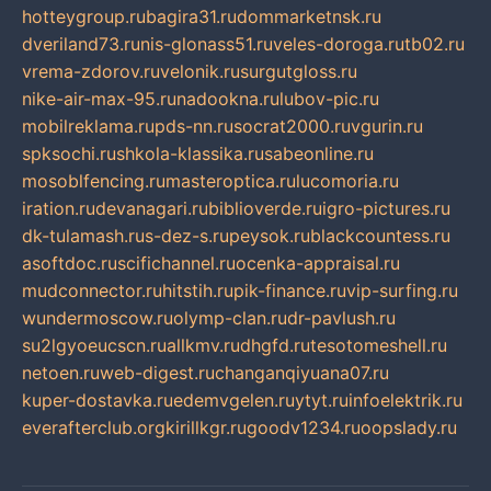
hotteygroup.ru
bagira31.ru
dommarketnsk.ru
dveriland73.ru
nis-glonass51.ru
veles-doroga.ru
tb02.ru
vrema-zdorov.ru
velonik.ru
surgutgloss.ru
nike-air-max-95.ru
nadookna.ru
lubov-pic.ru
mobilreklama.ru
pds-nn.ru
socrat2000.ru
vgurin.ru
spksochi.ru
shkola-klassika.ru
sabeonline.ru
mosoblfencing.ru
masteroptica.ru
lucomoria.ru
iration.ru
devanagari.ru
biblioverde.ru
igro-pictures.ru
dk-tulamash.ru
s-dez-s.ru
peysok.ru
blackcountess.ru
asoftdoc.ru
scifichannel.ru
ocenka-appraisal.ru
mudconnector.ru
hitstih.ru
pik-finance.ru
vip-surfing.ru
wundermoscow.ru
olymp-clan.ru
dr-pavlush.ru
su2lgyoeucscn.ru
allkmv.ru
dhgfd.ru
tesotomeshell.ru
netoen.ru
web-digest.ru
changanqiyuana07.ru
kuper-dostavka.ru
edemvgelen.ru
ytyt.ru
infoelektrik.ru
everafterclub.org
kirillkgr.ru
goodv1234.ru
oopslady.ru