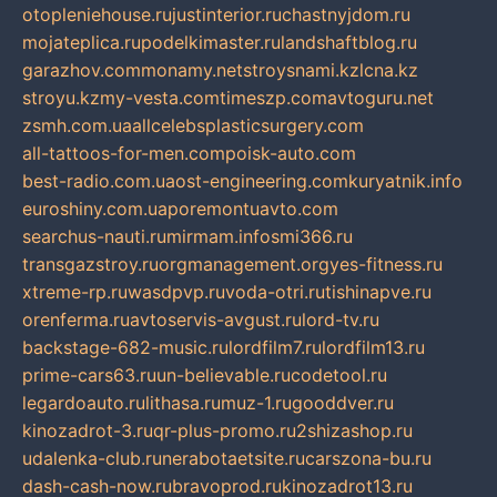
otopleniehouse.ru
justinterior.ru
chastnyjdom.ru
mojateplica.ru
podelkimaster.ru
landshaftblog.ru
garazhov.com
monamy.net
stroysnami.kz
lcna.kz
stroyu.kz
my-vesta.com
timeszp.com
avtoguru.net
zsmh.com.ua
allcelebsplasticsurgery.com
all-tattoos-for-men.com
poisk-auto.com
best-radio.com.ua
ost-engineering.com
kuryatnik.info
euroshiny.com.ua
poremontuavto.com
searchus-nauti.ru
mirmam.info
smi366.ru
transgazstroy.ru
orgmanagement.org
yes-fitness.ru
xtreme-rp.ru
wasdpvp.ru
voda-otri.ru
tishinapve.ru
orenferma.ru
avtoservis-avgust.ru
lord-tv.ru
backstage-682-music.ru
lordfilm7.ru
lordfilm13.ru
prime-cars63.ru
un-believable.ru
codetool.ru
legardoauto.ru
lithasa.ru
muz-1.ru
gooddver.ru
kinozadrot-3.ru
qr-plus-promo.ru
2shizashop.ru
udalenka-club.ru
nerabotaetsite.ru
carszona-bu.ru
dash-cash-now.ru
bravoprod.ru
kinozadrot13.ru