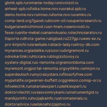
gbmk.spb.ru
romania-today.ru
novoizol.ru
airheat-spb.ru
fisika.home.nov.ru
orakul.spb.ru
demo.home.nov.ru
mnso.ru
home.nov.ru
cemko.ru
comp-land.org
7gazet.ru
bicom-oil.ru
superiorsearch.ru
bulgarianedvizhimost.ru
sn-hram.ru
senovosti.ru
fexer.ru
snite-mebel.ru
anamvkusno.ru
technosaratov.ru
0sporte.ru
9rota-game.ru
bigbad.ru
227gp.ru
wes-ex.ru
pro-kirpichi.ru
israelsale.ru
black-lady.ru
stroy-db.com
mynances.org
ladalike.ru
zozor.ru
dvigremont.ru
odnokartinki.ru
htccare.ru
blogizotovoy.ru
oysters-digital.ru
o-remonte.org
remontdoma.com
myremont.org
portal-remonta.org
vyitikho.ru
mirjon.ru
superdeutsch.ru
mycrazystars.ru
filosofyfree.com
mypetslife.org
warren-buffett.org
greleon.com
sp-or.ru
infoelectrik.ru
materialexpert.ru
detkiexpert.ru
doktorvilechit.ru
vsesvoimirykami.ru
instrumentgid.ru
manikjurinfo.ru
hozjajkainfo.ru
stroimaterials.ru
doktoradvice.ru
selskoehozjajstvo.ru