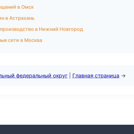
ещений в Омск
н в Астрахань
е производство в Нижний Новгород
ые сети в Москва
альный федеральный округ
|
Главная страница
→