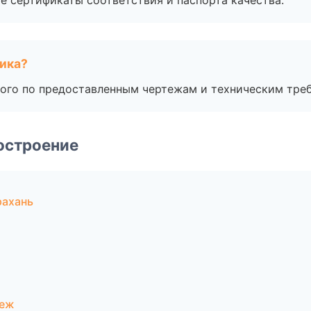
е сертификаты соответствия и паспорта качества.
чика?
ого по предоставленным чертежам и техническим тре
остроение
рахань
неж