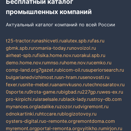
Бесплатный каталог
промышленных компаний
Актуальный каталог компаний по всей России
t25-tractor.ru
nashicveti.ru
alutex.spb.ru
fas.ru
gbmk.spb.ru
romania-today.ru
novoizol.ru
airheat-spb.ru
fisika.home.nov.ru
orakul.spb.ru
demo.home.nov.ru
mnso.ru
home.nov.ru
cemko.ru
comp-land.org
7gazet.ru
bicom-oil.ru
superiorsearch.ru
bulgarianedvizhimost.ru
sn-hram.ru
senovosti.ru
fexer.ru
snite-mebel.ru
anamvkusno.ru
technosaratov.ru
0sporte.ru
9rota-game.ru
bigbad.ru
227gp.ru
wes-ex.ru
pro-kirpichi.ru
israelsale.ru
black-lady.ru
stroy-db.com
mynances.org
ladalike.ru
zozor.ru
dvigremont.ru
odnokartinki.ru
htccare.ru
blogizotovoy.ru
oysters-digital.ru
o-remonte.org
remontdoma.com
myremont.org
portal-remonta.org
vyitikho.ru
mirjon.ru