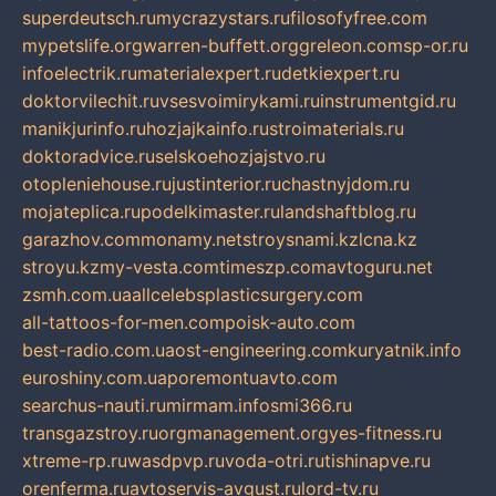
superdeutsch.ru
mycrazystars.ru
filosofyfree.com
mypetslife.org
warren-buffett.org
greleon.com
sp-or.ru
infoelectrik.ru
materialexpert.ru
detkiexpert.ru
doktorvilechit.ru
vsesvoimirykami.ru
instrumentgid.ru
manikjurinfo.ru
hozjajkainfo.ru
stroimaterials.ru
doktoradvice.ru
selskoehozjajstvo.ru
otopleniehouse.ru
justinterior.ru
chastnyjdom.ru
mojateplica.ru
podelkimaster.ru
landshaftblog.ru
garazhov.com
monamy.net
stroysnami.kz
lcna.kz
stroyu.kz
my-vesta.com
timeszp.com
avtoguru.net
zsmh.com.ua
allcelebsplasticsurgery.com
all-tattoos-for-men.com
poisk-auto.com
best-radio.com.ua
ost-engineering.com
kuryatnik.info
euroshiny.com.ua
poremontuavto.com
searchus-nauti.ru
mirmam.info
smi366.ru
transgazstroy.ru
orgmanagement.org
yes-fitness.ru
xtreme-rp.ru
wasdpvp.ru
voda-otri.ru
tishinapve.ru
orenferma.ru
avtoservis-avgust.ru
lord-tv.ru