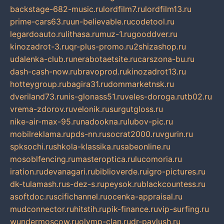
backstage-682-music.ru
lordfilm7.ru
lordfilm13.ru
prime-cars63.ru
un-believable.ru
codetool.ru
legardoauto.ru
lithasa.ru
muz-1.ru
gooddver.ru
kinozadrot-3.ru
qr-plus-promo.ru
2shizashop.ru
udalenka-club.ru
nerabotaetsite.ru
carszona-bu.ru
dash-cash-now.ru
bravoprod.ru
kinozadrot13.ru
hotteygroup.ru
bagira31.ru
dommarketnsk.ru
dveriland73.ru
nis-glonass51.ru
veles-doroga.ru
tb02.ru
vrema-zdorov.ru
velonik.ru
surgutgloss.ru
nike-air-max-95.ru
nadookna.ru
lubov-pic.ru
mobilreklama.ru
pds-nn.ru
socrat2000.ru
vgurin.ru
spksochi.ru
shkola-klassika.ru
sabeonline.ru
mosoblfencing.ru
masteroptica.ru
lucomoria.ru
iration.ru
devanagari.ru
biblioverde.ru
igro-pictures.ru
dk-tulamash.ru
s-dez-s.ru
peysok.ru
blackcountess.ru
asoftdoc.ru
scifichannel.ru
ocenka-appraisal.ru
mudconnector.ru
hitstih.ru
pik-finance.ru
vip-surfing.ru
wundermoscow.ru
olymp-clan.ru
dr-pavlush.ru