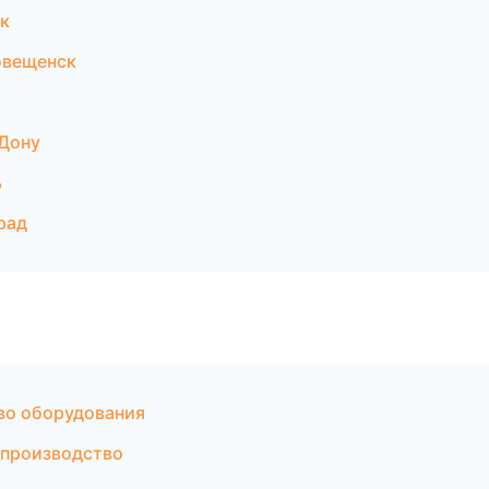
к
овещенск
-Дону
ь
рад
во оборудования
 производство