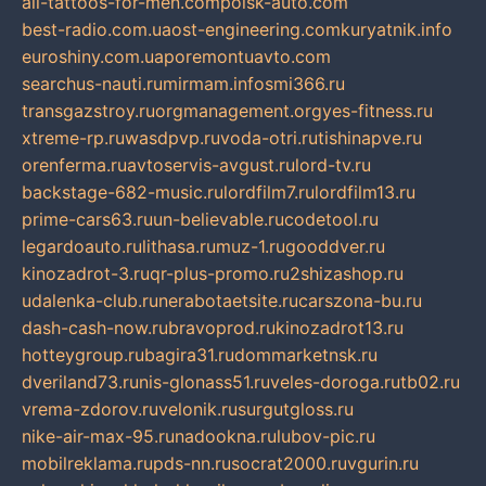
all-tattoos-for-men.com
poisk-auto.com
best-radio.com.ua
ost-engineering.com
kuryatnik.info
euroshiny.com.ua
poremontuavto.com
searchus-nauti.ru
mirmam.info
smi366.ru
transgazstroy.ru
orgmanagement.org
yes-fitness.ru
xtreme-rp.ru
wasdpvp.ru
voda-otri.ru
tishinapve.ru
orenferma.ru
avtoservis-avgust.ru
lord-tv.ru
backstage-682-music.ru
lordfilm7.ru
lordfilm13.ru
prime-cars63.ru
un-believable.ru
codetool.ru
legardoauto.ru
lithasa.ru
muz-1.ru
gooddver.ru
kinozadrot-3.ru
qr-plus-promo.ru
2shizashop.ru
udalenka-club.ru
nerabotaetsite.ru
carszona-bu.ru
dash-cash-now.ru
bravoprod.ru
kinozadrot13.ru
hotteygroup.ru
bagira31.ru
dommarketnsk.ru
dveriland73.ru
nis-glonass51.ru
veles-doroga.ru
tb02.ru
vrema-zdorov.ru
velonik.ru
surgutgloss.ru
nike-air-max-95.ru
nadookna.ru
lubov-pic.ru
mobilreklama.ru
pds-nn.ru
socrat2000.ru
vgurin.ru