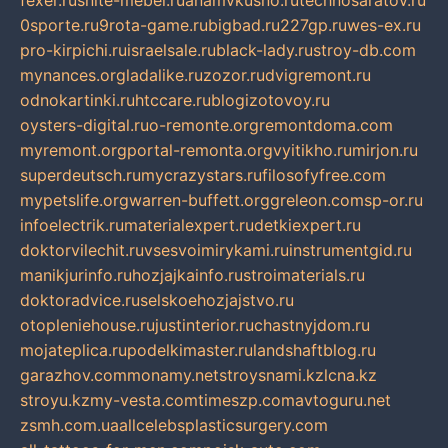
fexer.ru
snite-mebel.ru
anamvkusno.ru
technosaratov.ru
0sporte.ru
9rota-game.ru
bigbad.ru
227gp.ru
wes-ex.ru
pro-kirpichi.ru
israelsale.ru
black-lady.ru
stroy-db.com
mynances.org
ladalike.ru
zozor.ru
dvigremont.ru
odnokartinki.ru
htccare.ru
blogizotovoy.ru
oysters-digital.ru
o-remonte.org
remontdoma.com
myremont.org
portal-remonta.org
vyitikho.ru
mirjon.ru
superdeutsch.ru
mycrazystars.ru
filosofyfree.com
mypetslife.org
warren-buffett.org
greleon.com
sp-or.ru
infoelectrik.ru
materialexpert.ru
detkiexpert.ru
doktorvilechit.ru
vsesvoimirykami.ru
instrumentgid.ru
manikjurinfo.ru
hozjajkainfo.ru
stroimaterials.ru
doktoradvice.ru
selskoehozjajstvo.ru
otopleniehouse.ru
justinterior.ru
chastnyjdom.ru
mojateplica.ru
podelkimaster.ru
landshaftblog.ru
garazhov.com
monamy.net
stroysnami.kz
lcna.kz
stroyu.kz
my-vesta.com
timeszp.com
avtoguru.net
zsmh.com.ua
allcelebsplasticsurgery.com