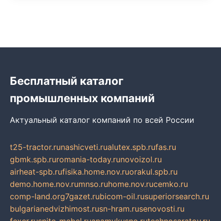
Бесплатный каталог
промышленных компаний
Актуальный каталог компаний по всей России
t25-tractor.ru
nashicveti.ru
alutex.spb.ru
fas.ru
gbmk.spb.ru
romania-today.ru
novoizol.ru
airheat-spb.ru
fisika.home.nov.ru
orakul.spb.ru
demo.home.nov.ru
mnso.ru
home.nov.ru
cemko.ru
comp-land.org
7gazet.ru
bicom-oil.ru
superiorsearch.ru
bulgarianedvizhimost.ru
sn-hram.ru
senovosti.ru