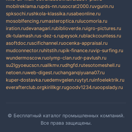
mobilreklama.ru
pds-nn.ru
socrat2000.ru
vgurin.ru
spksochi.ru
shkola-klassika.ru
sabeonline.ru
mosoblfencing.ru
masteroptica.ru
lucomoria.ru
iration.ru
devanagari.ru
biblioverde.ru
igro-pictures.ru
dk-tulamash.ru
s-dez-s.ru
peysok.ru
blackcountess.ru
asoftdoc.ru
scifichannel.ru
ocenka-appraisal.ru
mudconnector.ru
hitstih.ru
pik-finance.ru
vip-surfing.ru
wundermoscow.ru
olymp-clan.ru
dr-pavlush.ru
su2lgyoeucscn.ru
allkmv.ru
dhgfd.ru
tesotomeshell.ru
netoen.ru
web-digest.ru
changanqiyuana07.ru
kuper-dostavka.ru
edemvgelen.ru
ytyt.ru
infoelektrik.ru
everafterclub.org
kirillkgr.ru
goodv1234.ru
oopslady.ru
© Бесплатный каталог промышленных компаний.
Все права защищены.