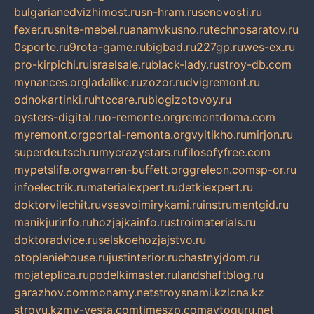
bulgarianedvizhimost.ru
sn-hram.ru
senovosti.ru
fexer.ru
snite-mebel.ru
anamvkusno.ru
technosaratov.ru
0sporte.ru
9rota-game.ru
bigbad.ru
227gp.ru
wes-ex.ru
pro-kirpichi.ru
israelsale.ru
black-lady.ru
stroy-db.com
mynances.org
ladalike.ru
zozor.ru
dvigremont.ru
odnokartinki.ru
htccare.ru
blogizotovoy.ru
oysters-digital.ru
o-remonte.org
remontdoma.com
myremont.org
portal-remonta.org
vyitikho.ru
mirjon.ru
superdeutsch.ru
mycrazystars.ru
filosofyfree.com
mypetslife.org
warren-buffett.org
greleon.com
sp-or.ru
infoelectrik.ru
materialexpert.ru
detkiexpert.ru
doktorvilechit.ru
vsesvoimirykami.ru
instrumentgid.ru
manikjurinfo.ru
hozjajkainfo.ru
stroimaterials.ru
doktoradvice.ru
selskoehozjajstvo.ru
otopleniehouse.ru
justinterior.ru
chastnyjdom.ru
mojateplica.ru
podelkimaster.ru
landshaftblog.ru
garazhov.com
monamy.net
stroysnami.kz
lcna.kz
stroyu.kz
my-vesta.com
timeszp.com
avtoguru.net