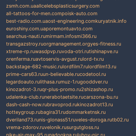
zsmh.com.ua
allcelebsplasticsurgery.com
all-tattoos-for-men.com
poisk-auto.com
best-radio.com.ua
ost-engineering.com
kuryatnik.info
euroshiny.com.ua
poremontuavto.com
searchus-nauti.ru
mirmam.info
smi366.ru
transgazstroy.ru
orgmanagement.org
yes-fitness.ru
xtreme-rp.ru
wasdpvp.ru
voda-otri.ru
tishinapve.ru
orenferma.ru
avtoservis-avgust.ru
lord-tv.ru
backstage-682-music.ru
lordfilm7.ru
lordfilm13.ru
prime-cars63.ru
un-believable.ru
codetool.ru
legardoauto.ru
lithasa.ru
muz-1.ru
gooddver.ru
kinozadrot-3.ru
qr-plus-promo.ru
2shizashop.ru
udalenka-club.ru
nerabotaetsite.ru
carszona-bu.ru
dash-cash-now.ru
bravoprod.ru
kinozadrot13.ru
hotteygroup.ru
bagira31.ru
dommarketnsk.ru
dveriland73.ru
nis-glonass51.ru
veles-doroga.ru
tb02.ru
vrema-zdorov.ru
velonik.ru
surgutgloss.ru
nike-air-max-95.ru
nadookna.ru
lubov-pic.ru