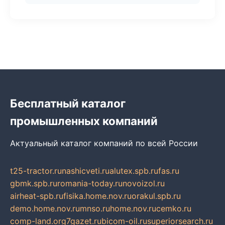
Бесплатный каталог
промышленных компаний
Актуальный каталог компаний по всей России
t25-tractor.ru
nashicveti.ru
alutex.spb.ru
fas.ru
gbmk.spb.ru
romania-today.ru
novoizol.ru
airheat-spb.ru
fisika.home.nov.ru
orakul.spb.ru
demo.home.nov.ru
mnso.ru
home.nov.ru
cemko.ru
comp-land.org
7gazet.ru
bicom-oil.ru
superiorsearch.ru