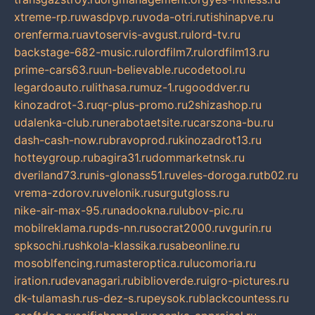
xtreme-rp.ru
wasdpvp.ru
voda-otri.ru
tishinapve.ru
orenferma.ru
avtoservis-avgust.ru
lord-tv.ru
backstage-682-music.ru
lordfilm7.ru
lordfilm13.ru
prime-cars63.ru
un-believable.ru
codetool.ru
legardoauto.ru
lithasa.ru
muz-1.ru
gooddver.ru
kinozadrot-3.ru
qr-plus-promo.ru
2shizashop.ru
udalenka-club.ru
nerabotaetsite.ru
carszona-bu.ru
dash-cash-now.ru
bravoprod.ru
kinozadrot13.ru
hotteygroup.ru
bagira31.ru
dommarketnsk.ru
dveriland73.ru
nis-glonass51.ru
veles-doroga.ru
tb02.ru
vrema-zdorov.ru
velonik.ru
surgutgloss.ru
nike-air-max-95.ru
nadookna.ru
lubov-pic.ru
mobilreklama.ru
pds-nn.ru
socrat2000.ru
vgurin.ru
spksochi.ru
shkola-klassika.ru
sabeonline.ru
mosoblfencing.ru
masteroptica.ru
lucomoria.ru
iration.ru
devanagari.ru
biblioverde.ru
igro-pictures.ru
dk-tulamash.ru
s-dez-s.ru
peysok.ru
blackcountess.ru