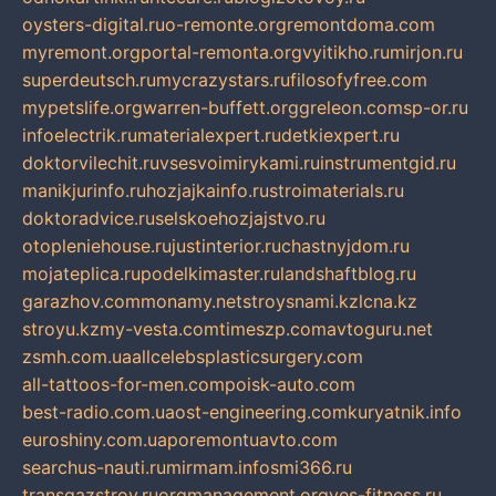
oysters-digital.ru
o-remonte.org
remontdoma.com
myremont.org
portal-remonta.org
vyitikho.ru
mirjon.ru
superdeutsch.ru
mycrazystars.ru
filosofyfree.com
mypetslife.org
warren-buffett.org
greleon.com
sp-or.ru
infoelectrik.ru
materialexpert.ru
detkiexpert.ru
doktorvilechit.ru
vsesvoimirykami.ru
instrumentgid.ru
manikjurinfo.ru
hozjajkainfo.ru
stroimaterials.ru
doktoradvice.ru
selskoehozjajstvo.ru
otopleniehouse.ru
justinterior.ru
chastnyjdom.ru
mojateplica.ru
podelkimaster.ru
landshaftblog.ru
garazhov.com
monamy.net
stroysnami.kz
lcna.kz
stroyu.kz
my-vesta.com
timeszp.com
avtoguru.net
zsmh.com.ua
allcelebsplasticsurgery.com
all-tattoos-for-men.com
poisk-auto.com
best-radio.com.ua
ost-engineering.com
kuryatnik.info
euroshiny.com.ua
poremontuavto.com
searchus-nauti.ru
mirmam.info
smi366.ru
transgazstroy.ru
orgmanagement.org
yes-fitness.ru