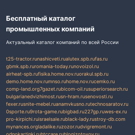
Бесплатный каталог
промышленных компаний
Актуальный каталог компаний по всей России
t25-tractor.ru
nashicveti.ru
alutex.spb.ru
fas.ru
gbmk.spb.ru
romania-today.ru
novoizol.ru
airheat-spb.ru
fisika.home.nov.ru
orakul.spb.ru
demo.home.nov.ru
mnso.ru
home.nov.ru
cemko.ru
comp-land.org
7gazet.ru
bicom-oil.ru
superiorsearch.ru
bulgarianedvizhimost.ru
sn-hram.ru
senovosti.ru
fexer.ru
snite-mebel.ru
anamvkusno.ru
technosaratov.ru
0sporte.ru
9rota-game.ru
bigbad.ru
227gp.ru
wes-ex.ru
pro-kirpichi.ru
israelsale.ru
black-lady.ru
stroy-db.com
mynances.org
ladalike.ru
zozor.ru
dvigremont.ru
odnokartinki.ru
htccare.ru
blogizotovoy.ru