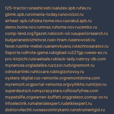
t25-tractor.ru
nashicveti.ru
alutex.spb.ru
fas.ru
gbmk.spb.ru
romania-today.ru
novoizol.ru
airheat-spb.ru
fisika.home.nov.ru
orakul.spb.ru
demo.home.nov.ru
mnso.ru
home.nov.ru
cemko.ru
comp-land.org
7gazet.ru
bicom-oil.ru
superiorsearch.ru
bulgarianedvizhimost.ru
sn-hram.ru
senovosti.ru
fexer.ru
snite-mebel.ru
anamvkusno.ru
technosaratov.ru
0sporte.ru
9rota-game.ru
bigbad.ru
227gp.ru
wes-ex.ru
pro-kirpichi.ru
israelsale.ru
black-lady.ru
stroy-db.com
mynances.org
ladalike.ru
zozor.ru
dvigremont.ru
odnokartinki.ru
htccare.ru
blogizotovoy.ru
oysters-digital.ru
o-remonte.org
remontdoma.com
myremont.org
portal-remonta.org
vyitikho.ru
mirjon.ru
superdeutsch.ru
mycrazystars.ru
filosofyfree.com
mypetslife.org
warren-buffett.org
greleon.com
sp-or.ru
infoelectrik.ru
materialexpert.ru
detkiexpert.ru
doktorvilechit.ru
vsesvoimirykami.ru
instrumentgid.ru