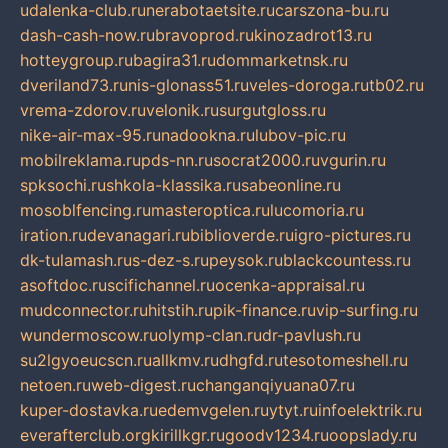
udalenka-club.ru
nerabotaetsite.ru
carszona-bu.ru
dash-cash-now.ru
bravoprod.ru
kinozadrot13.ru
hotteygroup.ru
bagira31.ru
dommarketnsk.ru
dveriland73.ru
nis-glonass51.ru
veles-doroga.ru
tb02.ru
vrema-zdorov.ru
velonik.ru
surgutgloss.ru
nike-air-max-95.ru
nadookna.ru
lubov-pic.ru
mobilreklama.ru
pds-nn.ru
socrat2000.ru
vgurin.ru
spksochi.ru
shkola-klassika.ru
sabeonline.ru
mosoblfencing.ru
masteroptica.ru
lucomoria.ru
iration.ru
devanagari.ru
biblioverde.ru
igro-pictures.ru
dk-tulamash.ru
s-dez-s.ru
peysok.ru
blackcountess.ru
asoftdoc.ru
scifichannel.ru
ocenka-appraisal.ru
mudconnector.ru
hitstih.ru
pik-finance.ru
vip-surfing.ru
wundermoscow.ru
olymp-clan.ru
dr-pavlush.ru
su2lgyoeucscn.ru
allkmv.ru
dhgfd.ru
tesotomeshell.ru
netoen.ru
web-digest.ru
changanqiyuana07.ru
kuper-dostavka.ru
edemvgelen.ru
ytyt.ru
infoelektrik.ru
everafterclub.org
kirillkgr.ru
goodv1234.ru
oopslady.ru