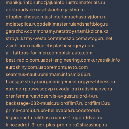
manikjurinfo.ru
hozjajkainfo.ru
stroimaterials.ru
doktoradvice.ru
selskoehozjajstvo.ru
otopleniehouse.ru
justinterior.ru
chastnyjdom.ru
mojateplica.ru
podelkimaster.ru
landshaftblog.ru
garazhov.com
monamy.net
stroysnami.kz
lcna.kz
stroyu.kz
my-vesta.com
timeszp.com
avtoguru.net
zsmh.com.ua
allcelebsplasticsurgery.com
all-tattoos-for-men.com
poisk-auto.com
best-radio.com.ua
ost-engineering.com
kuryatnik.info
euroshiny.com.ua
poremontuavto.com
searchus-nauti.ru
mirmam.info
smi366.ru
transgazstroy.ru
orgmanagement.org
yes-fitness.ru
xtreme-rp.ru
wasdpvp.ru
voda-otri.ru
tishinapve.ru
orenferma.ru
avtoservis-avgust.ru
lord-tv.ru
backstage-682-music.ru
lordfilm7.ru
lordfilm13.ru
prime-cars63.ru
un-believable.ru
codetool.ru
legardoauto.ru
lithasa.ru
muz-1.ru
gooddver.ru
kinozadrot-3.ru
qr-plus-promo.ru
2shizashop.ru