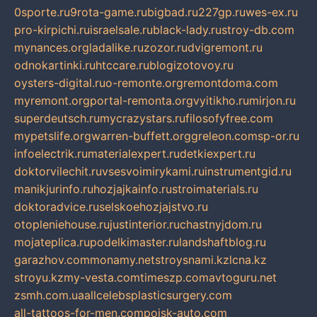
0sporte.ru
9rota-game.ru
bigbad.ru
227gp.ru
wes-ex.ru
pro-kirpichi.ru
israelsale.ru
black-lady.ru
stroy-db.com
mynances.org
ladalike.ru
zozor.ru
dvigremont.ru
odnokartinki.ru
htccare.ru
blogizotovoy.ru
oysters-digital.ru
o-remonte.org
remontdoma.com
myremont.org
portal-remonta.org
vyitikho.ru
mirjon.ru
superdeutsch.ru
mycrazystars.ru
filosofyfree.com
mypetslife.org
warren-buffett.org
greleon.com
sp-or.ru
infoelectrik.ru
materialexpert.ru
detkiexpert.ru
doktorvilechit.ru
vsesvoimirykami.ru
instrumentgid.ru
manikjurinfo.ru
hozjajkainfo.ru
stroimaterials.ru
doktoradvice.ru
selskoehozjajstvo.ru
otopleniehouse.ru
justinterior.ru
chastnyjdom.ru
mojateplica.ru
podelkimaster.ru
landshaftblog.ru
garazhov.com
monamy.net
stroysnami.kz
lcna.kz
stroyu.kz
my-vesta.com
timeszp.com
avtoguru.net
zsmh.com.ua
allcelebsplasticsurgery.com
all-tattoos-for-men.com
poisk-auto.com