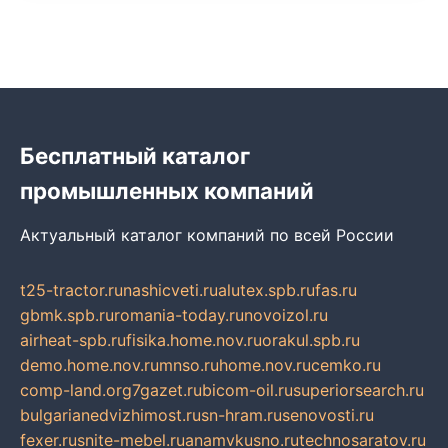
Бесплатный каталог
промышленных компаний
Актуальный каталог компаний по всей России
t25-tractor.ru
nashicveti.ru
alutex.spb.ru
fas.ru
gbmk.spb.ru
romania-today.ru
novoizol.ru
airheat-spb.ru
fisika.home.nov.ru
orakul.spb.ru
demo.home.nov.ru
mnso.ru
home.nov.ru
cemko.ru
comp-land.org
7gazet.ru
bicom-oil.ru
superiorsearch.ru
bulgarianedvizhimost.ru
sn-hram.ru
senovosti.ru
fexer.ru
snite-mebel.ru
anamvkusno.ru
technosaratov.ru