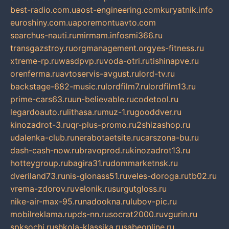
best-radio.com.ua
ost-engineering.com
kuryatnik.info
euroshiny.com.ua
poremontuavto.com
searchus-nauti.ru
mirmam.info
smi366.ru
transgazstroy.ru
orgmanagement.org
yes-fitness.ru
xtreme-rp.ru
wasdpvp.ru
voda-otri.ru
tishinapve.ru
orenferma.ru
avtoservis-avgust.ru
lord-tv.ru
backstage-682-music.ru
lordfilm7.ru
lordfilm13.ru
prime-cars63.ru
un-believable.ru
codetool.ru
legardoauto.ru
lithasa.ru
muz-1.ru
gooddver.ru
kinozadrot-3.ru
qr-plus-promo.ru
2shizashop.ru
udalenka-club.ru
nerabotaetsite.ru
carszona-bu.ru
dash-cash-now.ru
bravoprod.ru
kinozadrot13.ru
hotteygroup.ru
bagira31.ru
dommarketnsk.ru
dveriland73.ru
nis-glonass51.ru
veles-doroga.ru
tb02.ru
vrema-zdorov.ru
velonik.ru
surgutgloss.ru
nike-air-max-95.ru
nadookna.ru
lubov-pic.ru
mobilreklama.ru
pds-nn.ru
socrat2000.ru
vgurin.ru
spksochi.ru
shkola-klassika.ru
sabeonline.ru