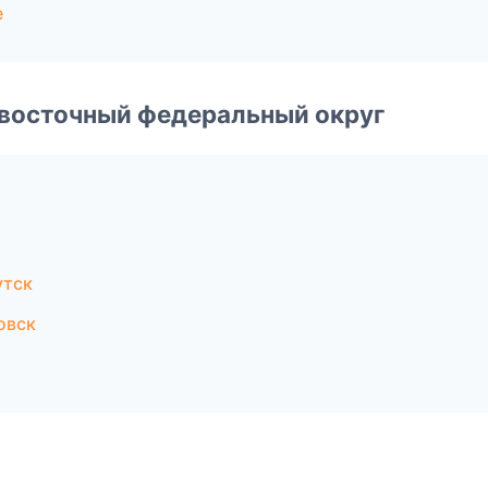
е
евосточный федеральный округ
утск
овск