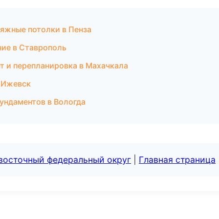
тяжные потолки в Пенза
ие в Ставрополь
нт и перепланировка в Махачкала
 Ижевск
ундаментов в Вологда
евосточный федеральный округ
|
Главная страница