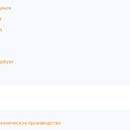
щенск
в
д
ербург
техническое производство