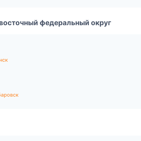
евосточный федеральный округ
нск
баровск