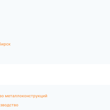
бирск
во металлоконструкций
зводство