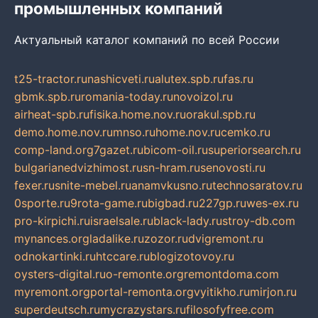
промышленных компаний
Актуальный каталог компаний по всей России
t25-tractor.ru
nashicveti.ru
alutex.spb.ru
fas.ru
gbmk.spb.ru
romania-today.ru
novoizol.ru
airheat-spb.ru
fisika.home.nov.ru
orakul.spb.ru
demo.home.nov.ru
mnso.ru
home.nov.ru
cemko.ru
comp-land.org
7gazet.ru
bicom-oil.ru
superiorsearch.ru
bulgarianedvizhimost.ru
sn-hram.ru
senovosti.ru
fexer.ru
snite-mebel.ru
anamvkusno.ru
technosaratov.ru
0sporte.ru
9rota-game.ru
bigbad.ru
227gp.ru
wes-ex.ru
pro-kirpichi.ru
israelsale.ru
black-lady.ru
stroy-db.com
mynances.org
ladalike.ru
zozor.ru
dvigremont.ru
odnokartinki.ru
htccare.ru
blogizotovoy.ru
oysters-digital.ru
o-remonte.org
remontdoma.com
myremont.org
portal-remonta.org
vyitikho.ru
mirjon.ru
superdeutsch.ru
mycrazystars.ru
filosofyfree.com