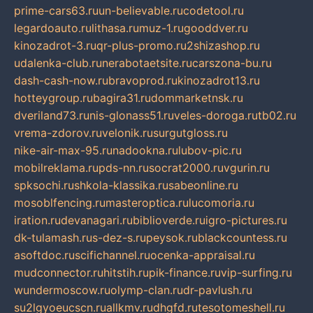
prime-cars63.ru
un-believable.ru
codetool.ru
legardoauto.ru
lithasa.ru
muz-1.ru
gooddver.ru
kinozadrot-3.ru
qr-plus-promo.ru
2shizashop.ru
udalenka-club.ru
nerabotaetsite.ru
carszona-bu.ru
dash-cash-now.ru
bravoprod.ru
kinozadrot13.ru
hotteygroup.ru
bagira31.ru
dommarketnsk.ru
dveriland73.ru
nis-glonass51.ru
veles-doroga.ru
tb02.ru
vrema-zdorov.ru
velonik.ru
surgutgloss.ru
nike-air-max-95.ru
nadookna.ru
lubov-pic.ru
mobilreklama.ru
pds-nn.ru
socrat2000.ru
vgurin.ru
spksochi.ru
shkola-klassika.ru
sabeonline.ru
mosoblfencing.ru
masteroptica.ru
lucomoria.ru
iration.ru
devanagari.ru
biblioverde.ru
igro-pictures.ru
dk-tulamash.ru
s-dez-s.ru
peysok.ru
blackcountess.ru
asoftdoc.ru
scifichannel.ru
ocenka-appraisal.ru
mudconnector.ru
hitstih.ru
pik-finance.ru
vip-surfing.ru
wundermoscow.ru
olymp-clan.ru
dr-pavlush.ru
su2lgyoeucscn.ru
allkmv.ru
dhgfd.ru
tesotomeshell.ru