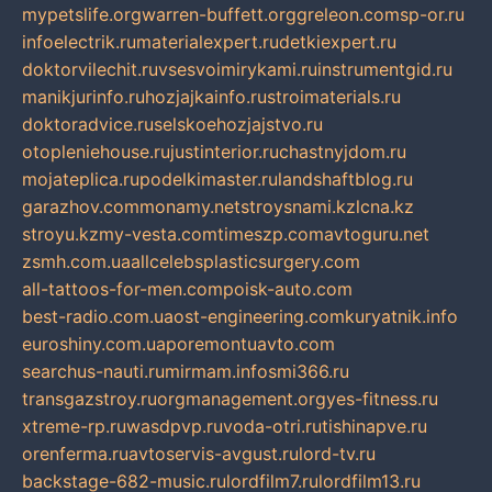
mypetslife.org
warren-buffett.org
greleon.com
sp-or.ru
infoelectrik.ru
materialexpert.ru
detkiexpert.ru
doktorvilechit.ru
vsesvoimirykami.ru
instrumentgid.ru
manikjurinfo.ru
hozjajkainfo.ru
stroimaterials.ru
doktoradvice.ru
selskoehozjajstvo.ru
otopleniehouse.ru
justinterior.ru
chastnyjdom.ru
mojateplica.ru
podelkimaster.ru
landshaftblog.ru
garazhov.com
monamy.net
stroysnami.kz
lcna.kz
stroyu.kz
my-vesta.com
timeszp.com
avtoguru.net
zsmh.com.ua
allcelebsplasticsurgery.com
all-tattoos-for-men.com
poisk-auto.com
best-radio.com.ua
ost-engineering.com
kuryatnik.info
euroshiny.com.ua
poremontuavto.com
searchus-nauti.ru
mirmam.info
smi366.ru
transgazstroy.ru
orgmanagement.org
yes-fitness.ru
xtreme-rp.ru
wasdpvp.ru
voda-otri.ru
tishinapve.ru
orenferma.ru
avtoservis-avgust.ru
lord-tv.ru
backstage-682-music.ru
lordfilm7.ru
lordfilm13.ru