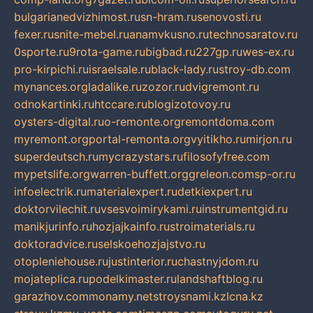
bulgarianedvizhimost.ru
sn-hram.ru
senovosti.ru
fexer.ru
snite-mebel.ru
anamvkusno.ru
technosaratov.ru
0sporte.ru
9rota-game.ru
bigbad.ru
227gp.ru
wes-ex.ru
pro-kirpichi.ru
israelsale.ru
black-lady.ru
stroy-db.com
mynances.org
ladalike.ru
zozor.ru
dvigremont.ru
odnokartinki.ru
htccare.ru
blogizotovoy.ru
oysters-digital.ru
o-remonte.org
remontdoma.com
myremont.org
portal-remonta.org
vyitikho.ru
mirjon.ru
superdeutsch.ru
mycrazystars.ru
filosofyfree.com
mypetslife.org
warren-buffett.org
greleon.com
sp-or.ru
infoelectrik.ru
materialexpert.ru
detkiexpert.ru
doktorvilechit.ru
vsesvoimirykami.ru
instrumentgid.ru
manikjurinfo.ru
hozjajkainfo.ru
stroimaterials.ru
doktoradvice.ru
selskoehozjajstvo.ru
otopleniehouse.ru
justinterior.ru
chastnyjdom.ru
mojateplica.ru
podelkimaster.ru
landshaftblog.ru
garazhov.com
monamy.net
stroysnami.kz
lcna.kz