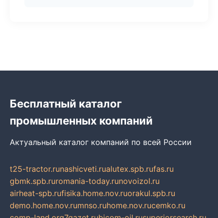
Бесплатный каталог
промышленных компаний
Актуальный каталог компаний по всей России
t25-tractor.ru
nashicveti.ru
alutex.spb.ru
fas.ru
gbmk.spb.ru
romania-today.ru
novoizol.ru
airheat-spb.ru
fisika.home.nov.ru
orakul.spb.ru
demo.home.nov.ru
mnso.ru
home.nov.ru
cemko.ru
comp-land.org
7gazet.ru
bicom-oil.ru
superiorsearch.ru