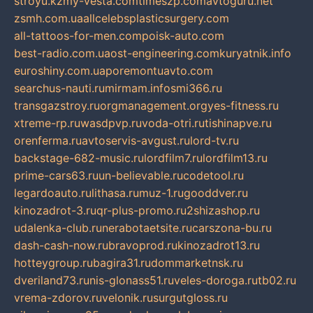
stroyu.kz
my-vesta.com
timeszp.com
avtoguru.net
zsmh.com.ua
allcelebsplasticsurgery.com
all-tattoos-for-men.com
poisk-auto.com
best-radio.com.ua
ost-engineering.com
kuryatnik.info
euroshiny.com.ua
poremontuavto.com
searchus-nauti.ru
mirmam.info
smi366.ru
transgazstroy.ru
orgmanagement.org
yes-fitness.ru
xtreme-rp.ru
wasdpvp.ru
voda-otri.ru
tishinapve.ru
orenferma.ru
avtoservis-avgust.ru
lord-tv.ru
backstage-682-music.ru
lordfilm7.ru
lordfilm13.ru
prime-cars63.ru
un-believable.ru
codetool.ru
legardoauto.ru
lithasa.ru
muz-1.ru
gooddver.ru
kinozadrot-3.ru
qr-plus-promo.ru
2shizashop.ru
udalenka-club.ru
nerabotaetsite.ru
carszona-bu.ru
dash-cash-now.ru
bravoprod.ru
kinozadrot13.ru
hotteygroup.ru
bagira31.ru
dommarketnsk.ru
dveriland73.ru
nis-glonass51.ru
veles-doroga.ru
tb02.ru
vrema-zdorov.ru
velonik.ru
surgutgloss.ru