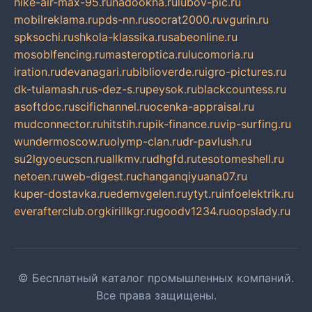
nike-air-max-95.ru
nadookna.ru
lubov-pic.ru
mobilreklama.ru
pds-nn.ru
socrat2000.ru
vgurin.ru
spksochi.ru
shkola-klassika.ru
sabeonline.ru
mosoblfencing.ru
masteroptica.ru
lucomoria.ru
iration.ru
devanagari.ru
biblioverde.ru
igro-pictures.ru
dk-tulamash.ru
s-dez-s.ru
peysok.ru
blackcountess.ru
asoftdoc.ru
scifichannel.ru
ocenka-appraisal.ru
mudconnector.ru
hitstih.ru
pik-finance.ru
vip-surfing.ru
wundermoscow.ru
olymp-clan.ru
dr-pavlush.ru
su2lgyoeucscn.ru
allkmv.ru
dhgfd.ru
tesotomeshell.ru
netoen.ru
web-digest.ru
changanqiyuana07.ru
kuper-dostavka.ru
edemvgelen.ru
ytyt.ru
infoelektrik.ru
everafterclub.org
kirillkgr.ru
goodv1234.ru
oopslady.ru
© Бесплатный каталог промышленных компаний.
Все права защищены.