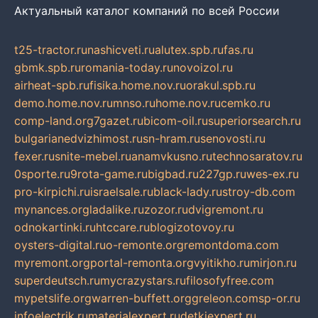
Актуальный каталог компаний по всей России
t25-tractor.ru
nashicveti.ru
alutex.spb.ru
fas.ru
gbmk.spb.ru
romania-today.ru
novoizol.ru
airheat-spb.ru
fisika.home.nov.ru
orakul.spb.ru
demo.home.nov.ru
mnso.ru
home.nov.ru
cemko.ru
comp-land.org
7gazet.ru
bicom-oil.ru
superiorsearch.ru
bulgarianedvizhimost.ru
sn-hram.ru
senovosti.ru
fexer.ru
snite-mebel.ru
anamvkusno.ru
technosaratov.ru
0sporte.ru
9rota-game.ru
bigbad.ru
227gp.ru
wes-ex.ru
pro-kirpichi.ru
israelsale.ru
black-lady.ru
stroy-db.com
mynances.org
ladalike.ru
zozor.ru
dvigremont.ru
odnokartinki.ru
htccare.ru
blogizotovoy.ru
oysters-digital.ru
o-remonte.org
remontdoma.com
myremont.org
portal-remonta.org
vyitikho.ru
mirjon.ru
superdeutsch.ru
mycrazystars.ru
filosofyfree.com
mypetslife.org
warren-buffett.org
greleon.com
sp-or.ru
infoelectrik.ru
materialexpert.ru
detkiexpert.ru