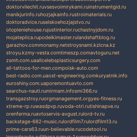
doktorvilechit.ru
vsesvoimirykami.ru
instrumentgid.ru
manikjurinfo.ru
hozjajkainfo.ru
stroimaterials.ru
doktoradvice.ru
selskoehozjajstvo.ru
otopleniehouse.ru
justinterior.ru
chastnyjdom.ru
mojateplica.ru
podelkimaster.ru
landshaftblog.ru
garazhov.com
monamy.net
stroysnami.kz
lcna.kz
stroyu.kz
my-vesta.com
timeszp.com
avtoguru.net
zsmh.com.ua
allcelebsplasticsurgery.com
all-tattoos-for-men.com
poisk-auto.com
best-radio.com.ua
ost-engineering.com
kuryatnik.info
euroshiny.com.ua
poremontuavto.com
searchus-nauti.ru
mirmam.info
smi366.ru
transgazstroy.ru
orgmanagement.org
yes-fitness.ru
xtreme-rp.ru
wasdpvp.ru
voda-otri.ru
tishinapve.ru
orenferma.ru
avtoservis-avgust.ru
lord-tv.ru
backstage-682-music.ru
lordfilm7.ru
lordfilm13.ru
prime-cars63.ru
un-believable.ru
codetool.ru
legardoauto.ru
lithasa.ru
muz-1.ru
gooddver.ru