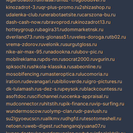
kinozadrot-3.ru
qr-plus-promo.ru
2shizashop.ru
udalenka-club.ru
nerabotaetsite.ru
carszona-bu.ru
dash-cash-now.ru
bravoprod.ru
kinozadrot13.ru
hotteygroup.ru
bagira31.ru
dommarketnsk.ru
dveriland73.ru
nis-glonass51.ru
veles-doroga.ru
tb02.ru
vrema-zdorov.ru
velonik.ru
surgutgloss.ru
nike-air-max-95.ru
nadookna.ru
lubov-pic.ru
mobilreklama.ru
pds-nn.ru
socrat2000.ru
vgurin.ru
spksochi.ru
shkola-klassika.ru
sabeonline.ru
mosoblfencing.ru
masteroptica.ru
lucomoria.ru
iration.ru
devanagari.ru
biblioverde.ru
igro-pictures.ru
dk-tulamash.ru
s-dez-s.ru
peysok.ru
blackcountess.ru
asoftdoc.ru
scifichannel.ru
ocenka-appraisal.ru
mudconnector.ru
hitstih.ru
pik-finance.ru
vip-surfing.ru
wundermoscow.ru
olymp-clan.ru
dr-pavlush.ru
su2lgyoeucscn.ru
allkmv.ru
dhgfd.ru
tesotomeshell.ru
netoen.ru
web-digest.ru
changanqiyuana07.ru