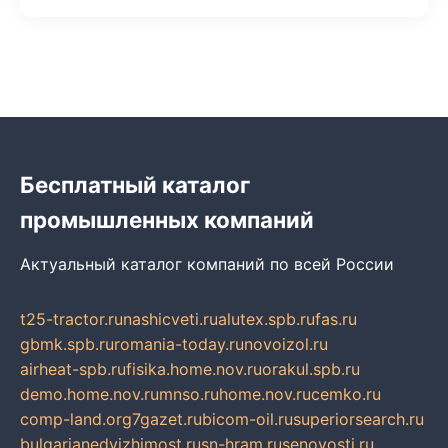
Бесплатный каталог
промышленных компаний
Актуальный каталог компаний по всей России
t25-tractor.ru
nashicveti.ru
alutex.spb.ru
fas.ru
gbmk.spb.ru
romania-today.ru
novoizol.ru
airheat-spb.ru
fisika.home.nov.ru
orakul.spb.ru
demo.home.nov.ru
mnso.ru
home.nov.ru
cemko.ru
comp-land.org
7gazet.ru
bicom-oil.ru
superiorsearch.ru
bulgarianedvizhimost.ru
sn-hram.ru
senovosti.ru