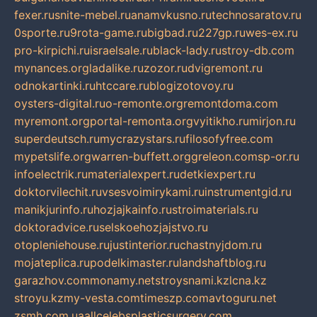
fexer.ru
snite-mebel.ru
anamvkusno.ru
technosaratov.ru
0sporte.ru
9rota-game.ru
bigbad.ru
227gp.ru
wes-ex.ru
pro-kirpichi.ru
israelsale.ru
black-lady.ru
stroy-db.com
mynances.org
ladalike.ru
zozor.ru
dvigremont.ru
odnokartinki.ru
htccare.ru
blogizotovoy.ru
oysters-digital.ru
o-remonte.org
remontdoma.com
myremont.org
portal-remonta.org
vyitikho.ru
mirjon.ru
superdeutsch.ru
mycrazystars.ru
filosofyfree.com
mypetslife.org
warren-buffett.org
greleon.com
sp-or.ru
infoelectrik.ru
materialexpert.ru
detkiexpert.ru
doktorvilechit.ru
vsesvoimirykami.ru
instrumentgid.ru
manikjurinfo.ru
hozjajkainfo.ru
stroimaterials.ru
doktoradvice.ru
selskoehozjajstvo.ru
otopleniehouse.ru
justinterior.ru
chastnyjdom.ru
mojateplica.ru
podelkimaster.ru
landshaftblog.ru
garazhov.com
monamy.net
stroysnami.kz
lcna.kz
stroyu.kz
my-vesta.com
timeszp.com
avtoguru.net
zsmh.com.ua
allcelebsplasticsurgery.com