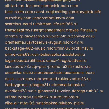
all-tattoos-for-men.com
poisk-auto.com
best-radio.com.ua
ost-engineering.com
kuryatnik.info
euroshiny.com.ua
poremontuavto.com
searchus-nauti.ru
mirmam.info
smi366.ru
transgazstroy.ru
orgmanagement.org
yes-fitness.ru
xtreme-rp.ru
wasdpvp.ru
voda-otri.ru
tishinapve.ru
orenferma.ru
avtoservis-avgust.ru
lord-tv.ru
backstage-682-music.ru
lordfilm7.ru
lordfilm13.ru
prime-cars63.ru
un-believable.ru
codetool.ru
legardoauto.ru
lithasa.ru
muz-1.ru
gooddver.ru
kinozadrot-3.ru
qr-plus-promo.ru
2shizashop.ru
udalenka-club.ru
nerabotaetsite.ru
carszona-bu.ru
dash-cash-now.ru
bravoprod.ru
kinozadrot13.ru
hotteygroup.ru
bagira31.ru
dommarketnsk.ru
dveriland73.ru
nis-glonass51.ru
veles-doroga.ru
tb02.ru
vrema-zdorov.ru
velonik.ru
surgutgloss.ru
nike-air-max-95.ru
nadookna.ru
lubov-pic.ru