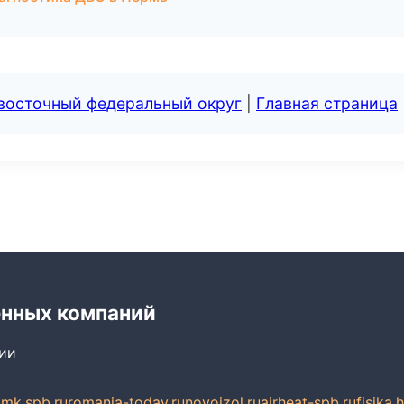
евосточный федеральный округ
|
Главная страница
енных компаний
сии
mk.spb.ru
romania-today.ru
novoizol.ru
airheat-spb.ru
fisika.