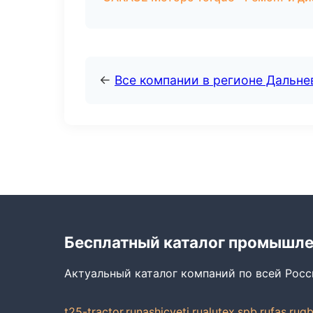
←
Все компании в регионе Дальн
Бесплатный каталог промышл
Актуальный каталог компаний по всей Рос
t25-tractor.ru
nashicveti.ru
alutex.spb.ru
fas.ru
gb