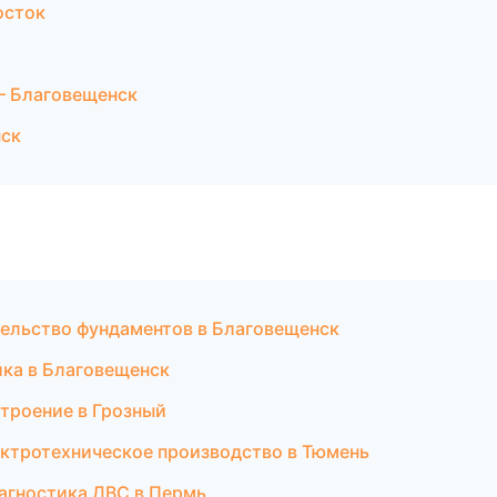
осток
— Благовещенск
нск
тельство фундаментов в Благовещенск
йка в Благовещенск
троение в Грозный
ктротехническое производство в Тюмень
иагностика ДВС в Пермь