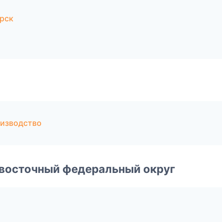
а
рск
оизводство
евосточный федеральный округ