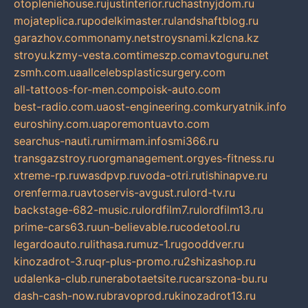
otopleniehouse.ru
justinterior.ru
chastnyjdom.ru
mojateplica.ru
podelkimaster.ru
landshaftblog.ru
garazhov.com
monamy.net
stroysnami.kz
lcna.kz
stroyu.kz
my-vesta.com
timeszp.com
avtoguru.net
zsmh.com.ua
allcelebsplasticsurgery.com
all-tattoos-for-men.com
poisk-auto.com
best-radio.com.ua
ost-engineering.com
kuryatnik.info
euroshiny.com.ua
poremontuavto.com
searchus-nauti.ru
mirmam.info
smi366.ru
transgazstroy.ru
orgmanagement.org
yes-fitness.ru
xtreme-rp.ru
wasdpvp.ru
voda-otri.ru
tishinapve.ru
orenferma.ru
avtoservis-avgust.ru
lord-tv.ru
backstage-682-music.ru
lordfilm7.ru
lordfilm13.ru
prime-cars63.ru
un-believable.ru
codetool.ru
legardoauto.ru
lithasa.ru
muz-1.ru
gooddver.ru
kinozadrot-3.ru
qr-plus-promo.ru
2shizashop.ru
udalenka-club.ru
nerabotaetsite.ru
carszona-bu.ru
dash-cash-now.ru
bravoprod.ru
kinozadrot13.ru