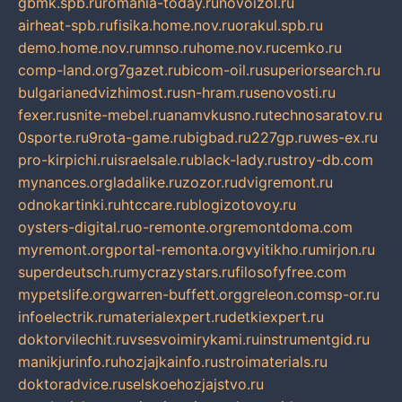
gbmk.spb.ru
romania-today.ru
novoizol.ru
airheat-spb.ru
fisika.home.nov.ru
orakul.spb.ru
demo.home.nov.ru
mnso.ru
home.nov.ru
cemko.ru
comp-land.org
7gazet.ru
bicom-oil.ru
superiorsearch.ru
bulgarianedvizhimost.ru
sn-hram.ru
senovosti.ru
fexer.ru
snite-mebel.ru
anamvkusno.ru
technosaratov.ru
0sporte.ru
9rota-game.ru
bigbad.ru
227gp.ru
wes-ex.ru
pro-kirpichi.ru
israelsale.ru
black-lady.ru
stroy-db.com
mynances.org
ladalike.ru
zozor.ru
dvigremont.ru
odnokartinki.ru
htccare.ru
blogizotovoy.ru
oysters-digital.ru
o-remonte.org
remontdoma.com
myremont.org
portal-remonta.org
vyitikho.ru
mirjon.ru
superdeutsch.ru
mycrazystars.ru
filosofyfree.com
mypetslife.org
warren-buffett.org
greleon.com
sp-or.ru
infoelectrik.ru
materialexpert.ru
detkiexpert.ru
doktorvilechit.ru
vsesvoimirykami.ru
instrumentgid.ru
manikjurinfo.ru
hozjajkainfo.ru
stroimaterials.ru
doktoradvice.ru
selskoehozjajstvo.ru