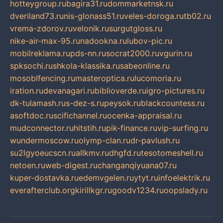
hotteygroup.ru
bagira31.ru
dommarketnsk.ru
dveriland73.ru
nis-glonass51.ru
veles-doroga.ru
tb02.ru
vrema-zdorov.ru
velonik.ru
surgutgloss.ru
nike-air-max-95.ru
nadookna.ru
lubov-pic.ru
mobilreklama.ru
pds-nn.ru
socrat2000.ru
vgurin.ru
spksochi.ru
shkola-klassika.ru
sabeonline.ru
mosoblfencing.ru
masteroptica.ru
lucomoria.ru
iration.ru
devanagari.ru
biblioverde.ru
igro-pictures.ru
dk-tulamash.ru
s-dez-s.ru
peysok.ru
blackcountess.ru
asoftdoc.ru
scifichannel.ru
ocenka-appraisal.ru
mudconnector.ru
hitstih.ru
pik-finance.ru
vip-surfing.ru
wundermoscow.ru
olymp-clan.ru
dr-pavlush.ru
su2lgyoeucscn.ru
allkmv.ru
dhgfd.ru
tesotomeshell.ru
netoen.ru
web-digest.ru
changanqiyuana07.ru
kuper-dostavka.ru
edemvgelen.ru
ytyt.ru
infoelektrik.ru
everafterclub.org
kirillkgr.ru
goodv1234.ru
oopslady.ru