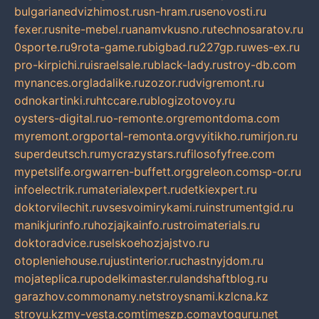
bulgarianedvizhimost.ru
sn-hram.ru
senovosti.ru
fexer.ru
snite-mebel.ru
anamvkusno.ru
technosaratov.ru
0sporte.ru
9rota-game.ru
bigbad.ru
227gp.ru
wes-ex.ru
pro-kirpichi.ru
israelsale.ru
black-lady.ru
stroy-db.com
mynances.org
ladalike.ru
zozor.ru
dvigremont.ru
odnokartinki.ru
htccare.ru
blogizotovoy.ru
oysters-digital.ru
o-remonte.org
remontdoma.com
myremont.org
portal-remonta.org
vyitikho.ru
mirjon.ru
superdeutsch.ru
mycrazystars.ru
filosofyfree.com
mypetslife.org
warren-buffett.org
greleon.com
sp-or.ru
infoelectrik.ru
materialexpert.ru
detkiexpert.ru
doktorvilechit.ru
vsesvoimirykami.ru
instrumentgid.ru
manikjurinfo.ru
hozjajkainfo.ru
stroimaterials.ru
doktoradvice.ru
selskoehozjajstvo.ru
otopleniehouse.ru
justinterior.ru
chastnyjdom.ru
mojateplica.ru
podelkimaster.ru
landshaftblog.ru
garazhov.com
monamy.net
stroysnami.kz
lcna.kz
stroyu.kz
my-vesta.com
timeszp.com
avtoguru.net