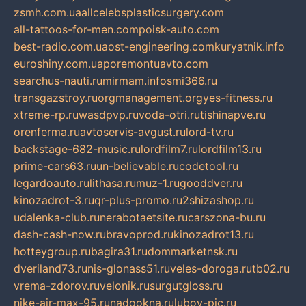
zsmh.com.ua
allcelebsplasticsurgery.com
all-tattoos-for-men.com
poisk-auto.com
best-radio.com.ua
ost-engineering.com
kuryatnik.info
euroshiny.com.ua
poremontuavto.com
searchus-nauti.ru
mirmam.info
smi366.ru
transgazstroy.ru
orgmanagement.org
yes-fitness.ru
xtreme-rp.ru
wasdpvp.ru
voda-otri.ru
tishinapve.ru
orenferma.ru
avtoservis-avgust.ru
lord-tv.ru
backstage-682-music.ru
lordfilm7.ru
lordfilm13.ru
prime-cars63.ru
un-believable.ru
codetool.ru
legardoauto.ru
lithasa.ru
muz-1.ru
gooddver.ru
kinozadrot-3.ru
qr-plus-promo.ru
2shizashop.ru
udalenka-club.ru
nerabotaetsite.ru
carszona-bu.ru
dash-cash-now.ru
bravoprod.ru
kinozadrot13.ru
hotteygroup.ru
bagira31.ru
dommarketnsk.ru
dveriland73.ru
nis-glonass51.ru
veles-doroga.ru
tb02.ru
vrema-zdorov.ru
velonik.ru
surgutgloss.ru
nike-air-max-95.ru
nadookna.ru
lubov-pic.ru