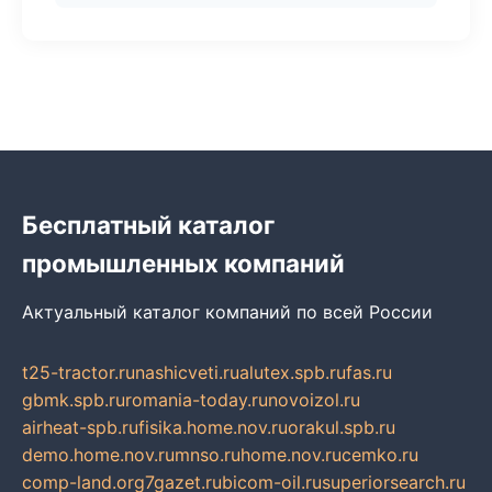
Бесплатный каталог
промышленных компаний
Актуальный каталог компаний по всей России
t25-tractor.ru
nashicveti.ru
alutex.spb.ru
fas.ru
gbmk.spb.ru
romania-today.ru
novoizol.ru
airheat-spb.ru
fisika.home.nov.ru
orakul.spb.ru
demo.home.nov.ru
mnso.ru
home.nov.ru
cemko.ru
comp-land.org
7gazet.ru
bicom-oil.ru
superiorsearch.ru