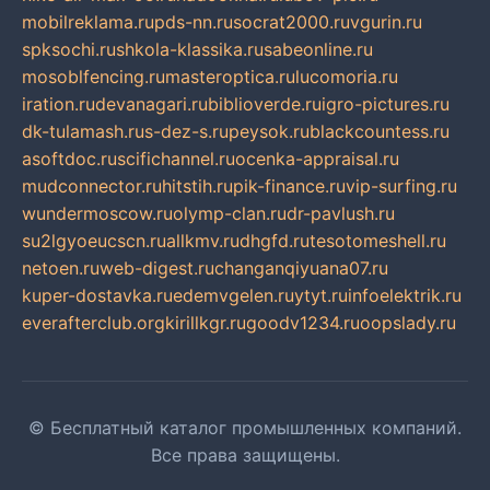
mobilreklama.ru
pds-nn.ru
socrat2000.ru
vgurin.ru
spksochi.ru
shkola-klassika.ru
sabeonline.ru
mosoblfencing.ru
masteroptica.ru
lucomoria.ru
iration.ru
devanagari.ru
biblioverde.ru
igro-pictures.ru
dk-tulamash.ru
s-dez-s.ru
peysok.ru
blackcountess.ru
asoftdoc.ru
scifichannel.ru
ocenka-appraisal.ru
mudconnector.ru
hitstih.ru
pik-finance.ru
vip-surfing.ru
wundermoscow.ru
olymp-clan.ru
dr-pavlush.ru
su2lgyoeucscn.ru
allkmv.ru
dhgfd.ru
tesotomeshell.ru
netoen.ru
web-digest.ru
changanqiyuana07.ru
kuper-dostavka.ru
edemvgelen.ru
ytyt.ru
infoelektrik.ru
everafterclub.org
kirillkgr.ru
goodv1234.ru
oopslady.ru
© Бесплатный каталог промышленных компаний.
Все права защищены.