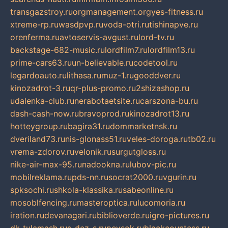
transgazstroy.ru
orgmanagement.org
yes-fitness.ru
xtreme-rp.ru
wasdpvp.ru
voda-otri.ru
tishinapve.ru
orenferma.ru
avtoservis-avgust.ru
lord-tv.ru
backstage-682-music.ru
lordfilm7.ru
lordfilm13.ru
prime-cars63.ru
un-believable.ru
codetool.ru
legardoauto.ru
lithasa.ru
muz-1.ru
gooddver.ru
kinozadrot-3.ru
qr-plus-promo.ru
2shizashop.ru
udalenka-club.ru
nerabotaetsite.ru
carszona-bu.ru
dash-cash-now.ru
bravoprod.ru
kinozadrot13.ru
hotteygroup.ru
bagira31.ru
dommarketnsk.ru
dveriland73.ru
nis-glonass51.ru
veles-doroga.ru
tb02.ru
vrema-zdorov.ru
velonik.ru
surgutgloss.ru
nike-air-max-95.ru
nadookna.ru
lubov-pic.ru
mobilreklama.ru
pds-nn.ru
socrat2000.ru
vgurin.ru
spksochi.ru
shkola-klassika.ru
sabeonline.ru
mosoblfencing.ru
masteroptica.ru
lucomoria.ru
iration.ru
devanagari.ru
biblioverde.ru
igro-pictures.ru