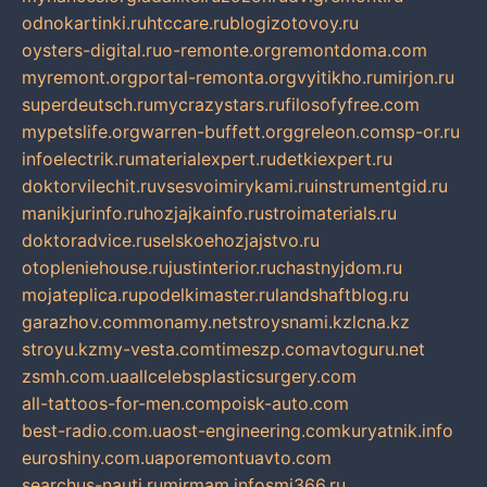
odnokartinki.ru
htccare.ru
blogizotovoy.ru
oysters-digital.ru
o-remonte.org
remontdoma.com
myremont.org
portal-remonta.org
vyitikho.ru
mirjon.ru
superdeutsch.ru
mycrazystars.ru
filosofyfree.com
mypetslife.org
warren-buffett.org
greleon.com
sp-or.ru
infoelectrik.ru
materialexpert.ru
detkiexpert.ru
doktorvilechit.ru
vsesvoimirykami.ru
instrumentgid.ru
manikjurinfo.ru
hozjajkainfo.ru
stroimaterials.ru
doktoradvice.ru
selskoehozjajstvo.ru
otopleniehouse.ru
justinterior.ru
chastnyjdom.ru
mojateplica.ru
podelkimaster.ru
landshaftblog.ru
garazhov.com
monamy.net
stroysnami.kz
lcna.kz
stroyu.kz
my-vesta.com
timeszp.com
avtoguru.net
zsmh.com.ua
allcelebsplasticsurgery.com
all-tattoos-for-men.com
poisk-auto.com
best-radio.com.ua
ost-engineering.com
kuryatnik.info
euroshiny.com.ua
poremontuavto.com
searchus-nauti.ru
mirmam.info
smi366.ru