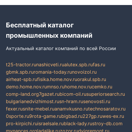
Бесплатный каталог
промышленных компаний
Актуальный каталог компаний по всей России
t25-tractor.ru
nashicveti.ru
alutex.spb.ru
fas.ru
gbmk.spb.ru
romania-today.ru
novoizol.ru
airheat-spb.ru
fisika.home.nov.ru
orakul.spb.ru
demo.home.nov.ru
mnso.ru
home.nov.ru
cemko.ru
comp-land.org
7gazet.ru
bicom-oil.ru
superiorsearch.ru
bulgarianedvizhimost.ru
sn-hram.ru
senovosti.ru
fexer.ru
snite-mebel.ru
anamvkusno.ru
technosaratov.ru
0sporte.ru
9rota-game.ru
bigbad.ru
227gp.ru
wes-ex.ru
pro-kirpichi.ru
israelsale.ru
black-lady.ru
stroy-db.com
mynances.org
ladalike.ru
zozor.ru
dvigremont.ru