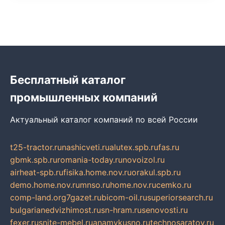
Бесплатный каталог
промышленных компаний
Актуальный каталог компаний по всей России
t25-tractor.ru
nashicveti.ru
alutex.spb.ru
fas.ru
gbmk.spb.ru
romania-today.ru
novoizol.ru
airheat-spb.ru
fisika.home.nov.ru
orakul.spb.ru
demo.home.nov.ru
mnso.ru
home.nov.ru
cemko.ru
comp-land.org
7gazet.ru
bicom-oil.ru
superiorsearch.ru
bulgarianedvizhimost.ru
sn-hram.ru
senovosti.ru
fexer.ru
snite-mebel.ru
anamvkusno.ru
technosaratov.ru