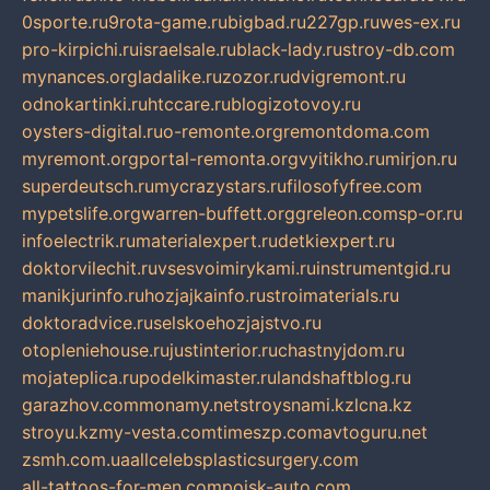
0sporte.ru
9rota-game.ru
bigbad.ru
227gp.ru
wes-ex.ru
pro-kirpichi.ru
israelsale.ru
black-lady.ru
stroy-db.com
mynances.org
ladalike.ru
zozor.ru
dvigremont.ru
odnokartinki.ru
htccare.ru
blogizotovoy.ru
oysters-digital.ru
o-remonte.org
remontdoma.com
myremont.org
portal-remonta.org
vyitikho.ru
mirjon.ru
superdeutsch.ru
mycrazystars.ru
filosofyfree.com
mypetslife.org
warren-buffett.org
greleon.com
sp-or.ru
infoelectrik.ru
materialexpert.ru
detkiexpert.ru
doktorvilechit.ru
vsesvoimirykami.ru
instrumentgid.ru
manikjurinfo.ru
hozjajkainfo.ru
stroimaterials.ru
doktoradvice.ru
selskoehozjajstvo.ru
otopleniehouse.ru
justinterior.ru
chastnyjdom.ru
mojateplica.ru
podelkimaster.ru
landshaftblog.ru
garazhov.com
monamy.net
stroysnami.kz
lcna.kz
stroyu.kz
my-vesta.com
timeszp.com
avtoguru.net
zsmh.com.ua
allcelebsplasticsurgery.com
all-tattoos-for-men.com
poisk-auto.com