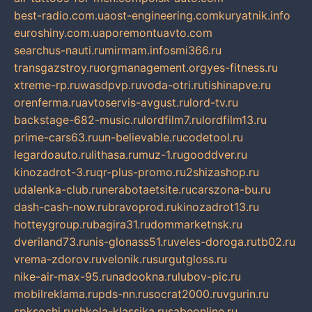
best-radio.com.ua
ost-engineering.com
kuryatnik.info
euroshiny.com.ua
poremontuavto.com
searchus-nauti.ru
mirmam.info
smi366.ru
transgazstroy.ru
orgmanagement.org
yes-fitness.ru
xtreme-rp.ru
wasdpvp.ru
voda-otri.ru
tishinapve.ru
orenferma.ru
avtoservis-avgust.ru
lord-tv.ru
backstage-682-music.ru
lordfilm7.ru
lordfilm13.ru
prime-cars63.ru
un-believable.ru
codetool.ru
legardoauto.ru
lithasa.ru
muz-1.ru
gooddver.ru
kinozadrot-3.ru
qr-plus-promo.ru
2shizashop.ru
udalenka-club.ru
nerabotaetsite.ru
carszona-bu.ru
dash-cash-now.ru
bravoprod.ru
kinozadrot13.ru
hotteygroup.ru
bagira31.ru
dommarketnsk.ru
dveriland73.ru
nis-glonass51.ru
veles-doroga.ru
tb02.ru
vrema-zdorov.ru
velonik.ru
surgutgloss.ru
nike-air-max-95.ru
nadookna.ru
lubov-pic.ru
mobilreklama.ru
pds-nn.ru
socrat2000.ru
vgurin.ru
spksochi.ru
shkola-klassika.ru
sabeonline.ru