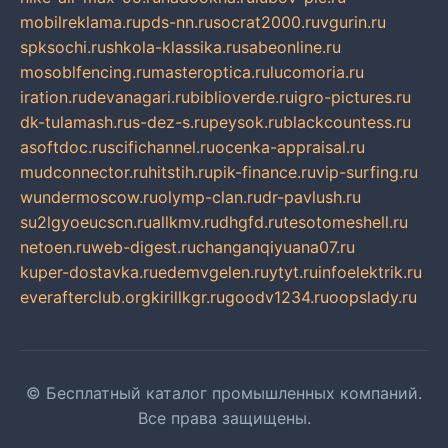
mobilreklama.ru
pds-nn.ru
socrat2000.ru
vgurin.ru
spksochi.ru
shkola-klassika.ru
sabeonline.ru
mosoblfencing.ru
masteroptica.ru
lucomoria.ru
iration.ru
devanagari.ru
biblioverde.ru
igro-pictures.ru
dk-tulamash.ru
s-dez-s.ru
peysok.ru
blackcountess.ru
asoftdoc.ru
scifichannel.ru
ocenka-appraisal.ru
mudconnector.ru
hitstih.ru
pik-finance.ru
vip-surfing.ru
wundermoscow.ru
olymp-clan.ru
dr-pavlush.ru
su2lgyoeucscn.ru
allkmv.ru
dhgfd.ru
tesotomeshell.ru
netoen.ru
web-digest.ru
changanqiyuana07.ru
kuper-dostavka.ru
edemvgelen.ru
ytyt.ru
infoelektrik.ru
everafterclub.org
kirillkgr.ru
goodv1234.ru
oopslady.ru
© Бесплатный каталог промышленных компаний.
Все права защищены.