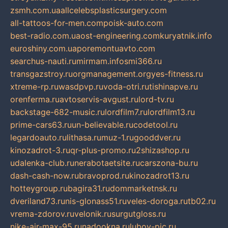
zsmh.com.ua
allcelebsplasticsurgery.com
all-tattoos-for-men.com
poisk-auto.com
best-radio.com.ua
ost-engineering.com
kuryatnik.info
euroshiny.com.ua
poremontuavto.com
searchus-nauti.ru
mirmam.info
smi366.ru
transgazstroy.ru
orgmanagement.org
yes-fitness.ru
xtreme-rp.ru
wasdpvp.ru
voda-otri.ru
tishinapve.ru
orenferma.ru
avtoservis-avgust.ru
lord-tv.ru
backstage-682-music.ru
lordfilm7.ru
lordfilm13.ru
prime-cars63.ru
un-believable.ru
codetool.ru
legardoauto.ru
lithasa.ru
muz-1.ru
gooddver.ru
kinozadrot-3.ru
qr-plus-promo.ru
2shizashop.ru
udalenka-club.ru
nerabotaetsite.ru
carszona-bu.ru
dash-cash-now.ru
bravoprod.ru
kinozadrot13.ru
hotteygroup.ru
bagira31.ru
dommarketnsk.ru
dveriland73.ru
nis-glonass51.ru
veles-doroga.ru
tb02.ru
vrema-zdorov.ru
velonik.ru
surgutgloss.ru
nike-air-max-95.ru
nadookna.ru
lubov-pic.ru