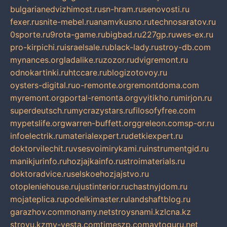
bulgarianedvizhimost.ru
sn-hram.ru
senovosti.ru
fexer.ru
snite-mebel.ru
anamvkusno.ru
technosaratov.ru
0sporte.ru
9rota-game.ru
bigbad.ru
227gp.ru
wes-ex.ru
pro-kirpichi.ru
israelsale.ru
black-lady.ru
stroy-db.com
mynances.org
ladalike.ru
zozor.ru
dvigremont.ru
odnokartinki.ru
htccare.ru
blogizotovoy.ru
oysters-digital.ru
o-remonte.org
remontdoma.com
myremont.org
portal-remonta.org
vyitikho.ru
mirjon.ru
superdeutsch.ru
mycrazystars.ru
filosofyfree.com
mypetslife.org
warren-buffett.org
greleon.com
sp-or.ru
infoelectrik.ru
materialexpert.ru
detkiexpert.ru
doktorvilechit.ru
vsesvoimirykami.ru
instrumentgid.ru
manikjurinfo.ru
hozjajkainfo.ru
stroimaterials.ru
doktoradvice.ru
selskoehozjajstvo.ru
otopleniehouse.ru
justinterior.ru
chastnyjdom.ru
mojateplica.ru
podelkimaster.ru
landshaftblog.ru
garazhov.com
monamy.net
stroysnami.kz
lcna.kz
stroyu.kz
my-vesta.com
timeszp.com
avtoguru.net