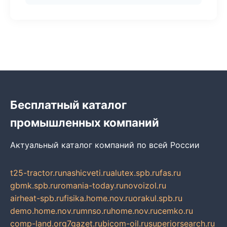
Бесплатный каталог
промышленных компаний
Актуальный каталог компаний по всей России
t25-tractor.ru
nashicveti.ru
alutex.spb.ru
fas.ru
gbmk.spb.ru
romania-today.ru
novoizol.ru
airheat-spb.ru
fisika.home.nov.ru
orakul.spb.ru
demo.home.nov.ru
mnso.ru
home.nov.ru
cemko.ru
comp-land.org
7gazet.ru
bicom-oil.ru
superiorsearch.ru