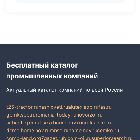
Бесплатный каталог
промышленных компаний
Актуальный каталог компаний по всей России
t25-tractor.ru
nashicveti.ru
alutex.spb.ru
fas.ru
gbmk.spb.ru
romania-today.ru
novoizol.ru
airheat-spb.ru
fisika.home.nov.ru
orakul.spb.ru
demo.home.nov.ru
mnso.ru
home.nov.ru
cemko.ru
comp-land.org
7gazet.ru
bicom-oil.ru
superiorsearch.ru