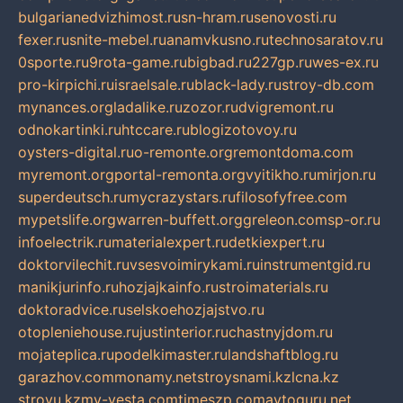
bulgarianedvizhimost.ru
sn-hram.ru
senovosti.ru
fexer.ru
snite-mebel.ru
anamvkusno.ru
technosaratov.ru
0sporte.ru
9rota-game.ru
bigbad.ru
227gp.ru
wes-ex.ru
pro-kirpichi.ru
israelsale.ru
black-lady.ru
stroy-db.com
mynances.org
ladalike.ru
zozor.ru
dvigremont.ru
odnokartinki.ru
htccare.ru
blogizotovoy.ru
oysters-digital.ru
o-remonte.org
remontdoma.com
myremont.org
portal-remonta.org
vyitikho.ru
mirjon.ru
superdeutsch.ru
mycrazystars.ru
filosofyfree.com
mypetslife.org
warren-buffett.org
greleon.com
sp-or.ru
infoelectrik.ru
materialexpert.ru
detkiexpert.ru
doktorvilechit.ru
vsesvoimirykami.ru
instrumentgid.ru
manikjurinfo.ru
hozjajkainfo.ru
stroimaterials.ru
doktoradvice.ru
selskoehozjajstvo.ru
otopleniehouse.ru
justinterior.ru
chastnyjdom.ru
mojateplica.ru
podelkimaster.ru
landshaftblog.ru
garazhov.com
monamy.net
stroysnami.kz
lcna.kz
stroyu.kz
my-vesta.com
timeszp.com
avtoguru.net