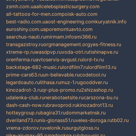
zsmh.com.ua
allcelebsplasticsurgery.com
all-tattoos-for-men.com
poisk-auto.com
best-radio.com.ua
ost-engineering.com
kuryatnik.info
euroshiny.com.ua
poremontuavto.com
searchus-nauti.ru
mirmam.info
smi366.ru
transgazstroy.ru
orgmanagement.org
yes-fitness.ru
xtreme-rp.ru
wasdpvp.ru
voda-otri.ru
tishinapve.ru
orenferma.ru
avtoservis-avgust.ru
lord-tv.ru
backstage-682-music.ru
lordfilm7.ru
lordfilm13.ru
prime-cars63.ru
un-believable.ru
codetool.ru
legardoauto.ru
lithasa.ru
muz-1.ru
gooddver.ru
kinozadrot-3.ru
qr-plus-promo.ru
2shizashop.ru
udalenka-club.ru
nerabotaetsite.ru
carszona-bu.ru
dash-cash-now.ru
bravoprod.ru
kinozadrot13.ru
hotteygroup.ru
bagira31.ru
dommarketnsk.ru
dveriland73.ru
nis-glonass51.ru
veles-doroga.ru
tb02.ru
vrema-zdorov.ru
velonik.ru
surgutgloss.ru
nike-air-max-95.ru
nadookna.ru
lubov-pic.ru