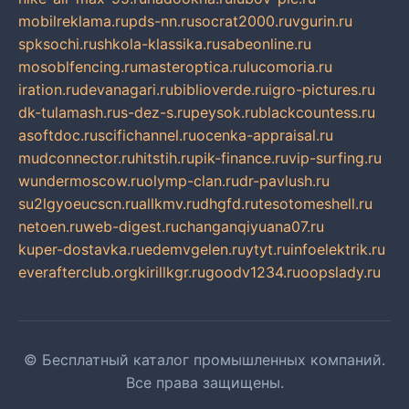
mobilreklama.ru
pds-nn.ru
socrat2000.ru
vgurin.ru
spksochi.ru
shkola-klassika.ru
sabeonline.ru
mosoblfencing.ru
masteroptica.ru
lucomoria.ru
iration.ru
devanagari.ru
biblioverde.ru
igro-pictures.ru
dk-tulamash.ru
s-dez-s.ru
peysok.ru
blackcountess.ru
asoftdoc.ru
scifichannel.ru
ocenka-appraisal.ru
mudconnector.ru
hitstih.ru
pik-finance.ru
vip-surfing.ru
wundermoscow.ru
olymp-clan.ru
dr-pavlush.ru
su2lgyoeucscn.ru
allkmv.ru
dhgfd.ru
tesotomeshell.ru
netoen.ru
web-digest.ru
changanqiyuana07.ru
kuper-dostavka.ru
edemvgelen.ru
ytyt.ru
infoelektrik.ru
everafterclub.org
kirillkgr.ru
goodv1234.ru
oopslady.ru
© Бесплатный каталог промышленных компаний.
Все права защищены.