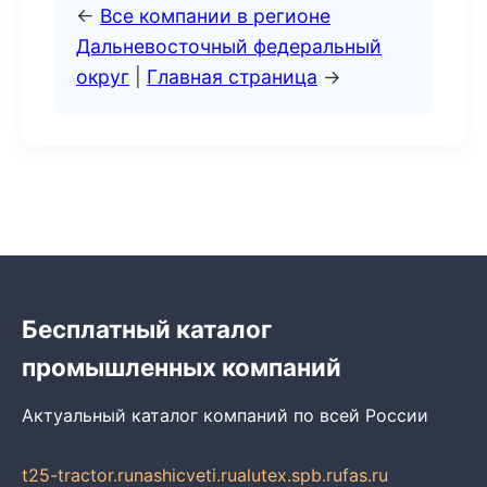
←
Все компании в регионе
Дальневосточный федеральный
округ
|
Главная страница
→
Бесплатный каталог
промышленных компаний
Актуальный каталог компаний по всей России
t25-tractor.ru
nashicveti.ru
alutex.spb.ru
fas.ru