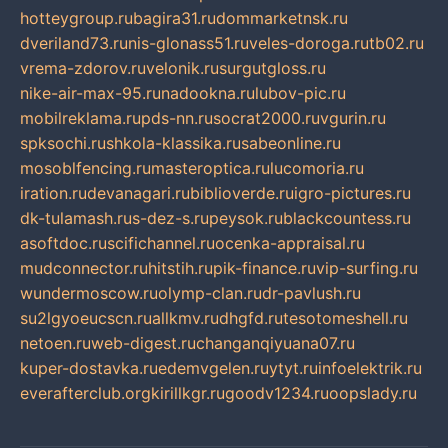
hotteygroup.ru
bagira31.ru
dommarketnsk.ru
dveriland73.ru
nis-glonass51.ru
veles-doroga.ru
tb02.ru
vrema-zdorov.ru
velonik.ru
surgutgloss.ru
nike-air-max-95.ru
nadookna.ru
lubov-pic.ru
mobilreklama.ru
pds-nn.ru
socrat2000.ru
vgurin.ru
spksochi.ru
shkola-klassika.ru
sabeonline.ru
mosoblfencing.ru
masteroptica.ru
lucomoria.ru
iration.ru
devanagari.ru
biblioverde.ru
igro-pictures.ru
dk-tulamash.ru
s-dez-s.ru
peysok.ru
blackcountess.ru
asoftdoc.ru
scifichannel.ru
ocenka-appraisal.ru
mudconnector.ru
hitstih.ru
pik-finance.ru
vip-surfing.ru
wundermoscow.ru
olymp-clan.ru
dr-pavlush.ru
su2lgyoeucscn.ru
allkmv.ru
dhgfd.ru
tesotomeshell.ru
netoen.ru
web-digest.ru
changanqiyuana07.ru
kuper-dostavka.ru
edemvgelen.ru
ytyt.ru
infoelektrik.ru
everafterclub.org
kirillkgr.ru
goodv1234.ru
oopslady.ru