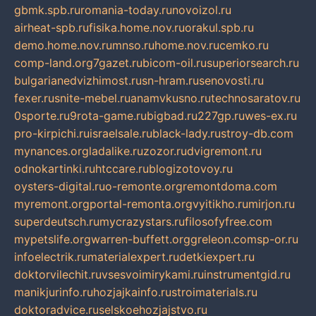
gbmk.spb.ru
romania-today.ru
novoizol.ru
airheat-spb.ru
fisika.home.nov.ru
orakul.spb.ru
demo.home.nov.ru
mnso.ru
home.nov.ru
cemko.ru
comp-land.org
7gazet.ru
bicom-oil.ru
superiorsearch.ru
bulgarianedvizhimost.ru
sn-hram.ru
senovosti.ru
fexer.ru
snite-mebel.ru
anamvkusno.ru
technosaratov.ru
0sporte.ru
9rota-game.ru
bigbad.ru
227gp.ru
wes-ex.ru
pro-kirpichi.ru
israelsale.ru
black-lady.ru
stroy-db.com
mynances.org
ladalike.ru
zozor.ru
dvigremont.ru
odnokartinki.ru
htccare.ru
blogizotovoy.ru
oysters-digital.ru
o-remonte.org
remontdoma.com
myremont.org
portal-remonta.org
vyitikho.ru
mirjon.ru
superdeutsch.ru
mycrazystars.ru
filosofyfree.com
mypetslife.org
warren-buffett.org
greleon.com
sp-or.ru
infoelectrik.ru
materialexpert.ru
detkiexpert.ru
doktorvilechit.ru
vsesvoimirykami.ru
instrumentgid.ru
manikjurinfo.ru
hozjajkainfo.ru
stroimaterials.ru
doktoradvice.ru
selskoehozjajstvo.ru