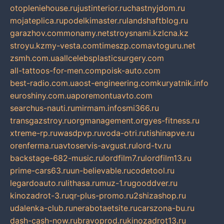
otopleniehouse.ru
justinterior.ru
chastnyjdom.ru
mojateplica.ru
podelkimaster.ru
landshaftblog.ru
garazhov.com
monamy.net
stroysnami.kz
lcna.kz
stroyu.kz
my-vesta.com
timeszp.com
avtoguru.net
zsmh.com.ua
allcelebsplasticsurgery.com
all-tattoos-for-men.com
poisk-auto.com
best-radio.com.ua
ost-engineering.com
kuryatnik.info
euroshiny.com.ua
poremontuavto.com
searchus-nauti.ru
mirmam.info
smi366.ru
transgazstroy.ru
orgmanagement.org
yes-fitness.ru
xtreme-rp.ru
wasdpvp.ru
voda-otri.ru
tishinapve.ru
orenferma.ru
avtoservis-avgust.ru
lord-tv.ru
backstage-682-music.ru
lordfilm7.ru
lordfilm13.ru
prime-cars63.ru
un-believable.ru
codetool.ru
legardoauto.ru
lithasa.ru
muz-1.ru
gooddver.ru
kinozadrot-3.ru
qr-plus-promo.ru
2shizashop.ru
udalenka-club.ru
nerabotaetsite.ru
carszona-bu.ru
dash-cash-now.ru
bravoprod.ru
kinozadrot13.ru