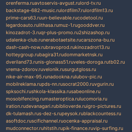
orenferma.ru
avtoservis-avgust.ru
lord-tv.ru
backstage-682-music.ru
lordfilm7.ru
lordfilm13.ru
prime-cars63.ru
un-believable.ru
codetool.ru
legardoauto.ru
lithasa.ru
muz-1.ru
gooddver.ru
kinozadrot-3.ru
qr-plus-promo.ru
2shizashop.ru
udalenka-club.ru
nerabotaetsite.ru
carszona-bu.ru
dash-cash-now.ru
bravoprod.ru
kinozadrot13.ru
hotteygroup.ru
bagira31.ru
dommarketnsk.ru
dveriland73.ru
nis-glonass51.ru
veles-doroga.ru
tb02.ru
vrema-zdorov.ru
velonik.ru
surgutgloss.ru
nike-air-max-95.ru
nadookna.ru
lubov-pic.ru
mobilreklama.ru
pds-nn.ru
socrat2000.ru
vgurin.ru
spksochi.ru
shkola-klassika.ru
sabeonline.ru
mosoblfencing.ru
masteroptica.ru
lucomoria.ru
iration.ru
devanagari.ru
biblioverde.ru
igro-pictures.ru
dk-tulamash.ru
s-dez-s.ru
peysok.ru
blackcountess.ru
asoftdoc.ru
scifichannel.ru
ocenka-appraisal.ru
mudconnector.ru
hitstih.ru
pik-finance.ru
vip-surfing.ru