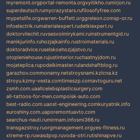
myremont.org
portal-remonta.org
vyitikho.ru
mirjon.ru
superdeutsch.ru
mycrazystars.ru
filosofyfree.com
mypetslife.org
warren-buffett.org
greleon.com
sp-or.ru
infoelectrik.ru
materialexpert.ru
detkiexpert.ru
doktorvilechit.ru
vsesvoimirykami.ru
instrumentgid.ru
manikjurinfo.ru
hozjajkainfo.ru
stroimaterials.ru
doktoradvice.ru
selskoehozjajstvo.ru
otopleniehouse.ru
justinterior.ru
chastnyjdom.ru
mojateplica.ru
podelkimaster.ru
landshaftblog.ru
garazhov.com
monamy.net
stroysnami.kz
lcna.kz
stroyu.kz
my-vesta.com
timeszp.com
avtoguru.net
zsmh.com.ua
allcelebsplasticsurgery.com
all-tattoos-for-men.com
poisk-auto.com
best-radio.com.ua
ost-engineering.com
kuryatnik.info
euroshiny.com.ua
poremontuavto.com
searchus-nauti.ru
mirmam.info
smi366.ru
transgazstroy.ru
orgmanagement.org
yes-fitness.ru
xtreme-rp.ru
wasdpvp.ru
voda-otri.ru
tishinapve.ru