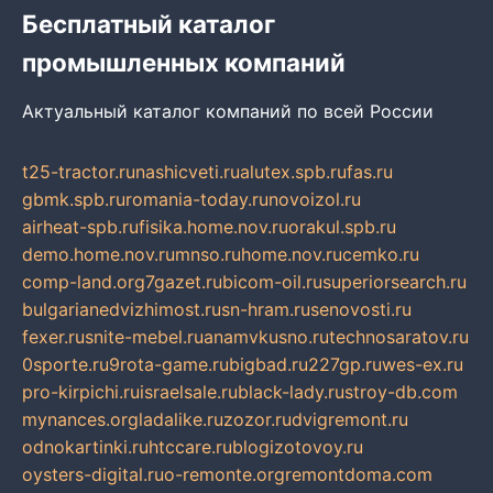
Бесплатный каталог
промышленных компаний
Актуальный каталог компаний по всей России
t25-tractor.ru
nashicveti.ru
alutex.spb.ru
fas.ru
gbmk.spb.ru
romania-today.ru
novoizol.ru
airheat-spb.ru
fisika.home.nov.ru
orakul.spb.ru
demo.home.nov.ru
mnso.ru
home.nov.ru
cemko.ru
comp-land.org
7gazet.ru
bicom-oil.ru
superiorsearch.ru
bulgarianedvizhimost.ru
sn-hram.ru
senovosti.ru
fexer.ru
snite-mebel.ru
anamvkusno.ru
technosaratov.ru
0sporte.ru
9rota-game.ru
bigbad.ru
227gp.ru
wes-ex.ru
pro-kirpichi.ru
israelsale.ru
black-lady.ru
stroy-db.com
mynances.org
ladalike.ru
zozor.ru
dvigremont.ru
odnokartinki.ru
htccare.ru
blogizotovoy.ru
oysters-digital.ru
o-remonte.org
remontdoma.com