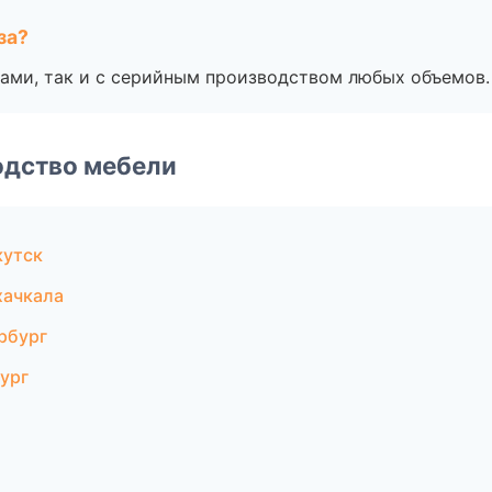
за?
ами, так и с серийным производством любых объемов.
одство мебели
кутск
хачкала
рбург
ург