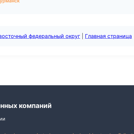
Мурманск
евосточный федеральный округ
|
Главная страница
енных компаний
сии