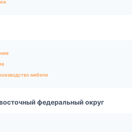
нск
ение
ие
роизводство мебели
евосточный федеральный округ