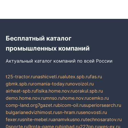
Бесплатный каталог
промышленных компаний
Актуальный каталог компаний по всей России
t25-tractor.ru
nashicveti.ru
alutex.spb.ru
fas.ru
gbmk.spb.ru
romania-today.ru
novoizol.ru
airheat-spb.ru
fisika.home.nov.ru
orakul.spb.ru
demo.home.nov.ru
mnso.ru
home.nov.ru
cemko.ru
comp-land.org
7gazet.ru
bicom-oil.ru
superiorsearch.ru
bulgarianedvizhimost.ru
sn-hram.ru
senovosti.ru
fexer.ru
snite-mebel.ru
anamvkusno.ru
technosaratov.ru
0sporte.ru
9rota-game.ru
bigbad.ru
227gp.ru
wes-ex.ru