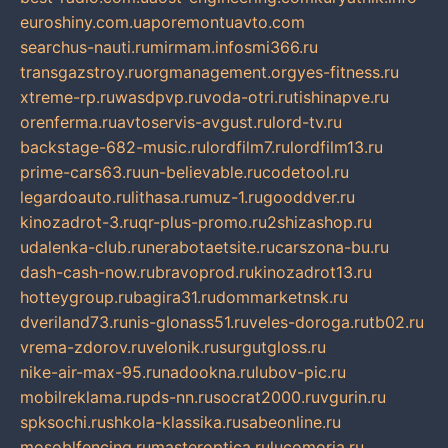
euroshiny.com.ua
poremontuavto.com
searchus-nauti.ru
mirmam.info
smi366.ru
transgazstroy.ru
orgmanagement.org
yes-fitness.ru
xtreme-rp.ru
wasdpvp.ru
voda-otri.ru
tishinapve.ru
orenferma.ru
avtoservis-avgust.ru
lord-tv.ru
backstage-682-music.ru
lordfilm7.ru
lordfilm13.ru
prime-cars63.ru
un-believable.ru
codetool.ru
legardoauto.ru
lithasa.ru
muz-1.ru
gooddver.ru
kinozadrot-3.ru
qr-plus-promo.ru
2shizashop.ru
udalenka-club.ru
nerabotaetsite.ru
carszona-bu.ru
dash-cash-now.ru
bravoprod.ru
kinozadrot13.ru
hotteygroup.ru
bagira31.ru
dommarketnsk.ru
dveriland73.ru
nis-glonass51.ru
veles-doroga.ru
tb02.ru
vrema-zdorov.ru
velonik.ru
surgutgloss.ru
nike-air-max-95.ru
nadookna.ru
lubov-pic.ru
mobilreklama.ru
pds-nn.ru
socrat2000.ru
vgurin.ru
spksochi.ru
shkola-klassika.ru
sabeonline.ru
mosoblfencing.ru
masteroptica.ru
lucomoria.ru