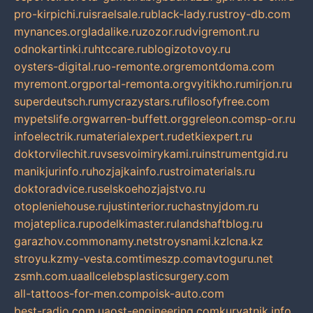
pro-kirpichi.ru
israelsale.ru
black-lady.ru
stroy-db.com
mynances.org
ladalike.ru
zozor.ru
dvigremont.ru
odnokartinki.ru
htccare.ru
blogizotovoy.ru
oysters-digital.ru
o-remonte.org
remontdoma.com
myremont.org
portal-remonta.org
vyitikho.ru
mirjon.ru
superdeutsch.ru
mycrazystars.ru
filosofyfree.com
mypetslife.org
warren-buffett.org
greleon.com
sp-or.ru
infoelectrik.ru
materialexpert.ru
detkiexpert.ru
doktorvilechit.ru
vsesvoimirykami.ru
instrumentgid.ru
manikjurinfo.ru
hozjajkainfo.ru
stroimaterials.ru
doktoradvice.ru
selskoehozjajstvo.ru
otopleniehouse.ru
justinterior.ru
chastnyjdom.ru
mojateplica.ru
podelkimaster.ru
landshaftblog.ru
garazhov.com
monamy.net
stroysnami.kz
lcna.kz
stroyu.kz
my-vesta.com
timeszp.com
avtoguru.net
zsmh.com.ua
allcelebsplasticsurgery.com
all-tattoos-for-men.com
poisk-auto.com
best-radio.com.ua
ost-engineering.com
kuryatnik.info