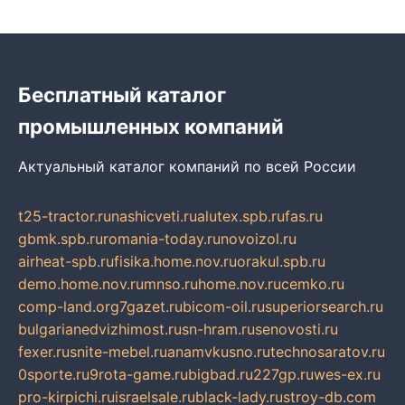
Бесплатный каталог
промышленных компаний
Актуальный каталог компаний по всей России
t25-tractor.ru
nashicveti.ru
alutex.spb.ru
fas.ru
gbmk.spb.ru
romania-today.ru
novoizol.ru
airheat-spb.ru
fisika.home.nov.ru
orakul.spb.ru
demo.home.nov.ru
mnso.ru
home.nov.ru
cemko.ru
comp-land.org
7gazet.ru
bicom-oil.ru
superiorsearch.ru
bulgarianedvizhimost.ru
sn-hram.ru
senovosti.ru
fexer.ru
snite-mebel.ru
anamvkusno.ru
technosaratov.ru
0sporte.ru
9rota-game.ru
bigbad.ru
227gp.ru
wes-ex.ru
pro-kirpichi.ru
israelsale.ru
black-lady.ru
stroy-db.com