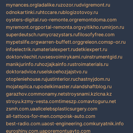
mynances.org
ladalike.ru
zozor.ru
dvigremont.ru
odnokartinki.ru
htccare.ru
blogizotovoy.ru
oysters-digital.ru
o-remonte.org
remontdoma.com
myremont.org
portal-remonta.org
vyitikho.ru
mirjon.ru
superdeutsch.ru
mycrazystars.ru
filosofyfree.com
mypetslife.org
warren-buffett.org
greleon.com
sp-or.ru
infoelectrik.ru
materialexpert.ru
detkiexpert.ru
doktorvilechit.ru
vsesvoimirykami.ru
instrumentgid.ru
manikjurinfo.ru
hozjajkainfo.ru
stroimaterials.ru
doktoradvice.ru
selskoehozjajstvo.ru
otopleniehouse.ru
justinterior.ru
chastnyjdom.ru
mojateplica.ru
podelkimaster.ru
landshaftblog.ru
garazhov.com
monamy.net
stroysnami.kz
lcna.kz
stroyu.kz
my-vesta.com
timeszp.com
avtoguru.net
zsmh.com.ua
allcelebsplasticsurgery.com
all-tattoos-for-men.com
poisk-auto.com
best-radio.com.ua
ost-engineering.com
kuryatnik.info
euroshiny.com.ua
poremontuavto.com