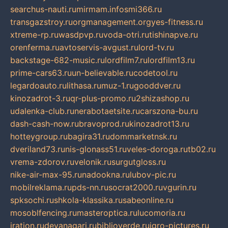
searchus-nauti.ru
mirmam.info
smi366.ru
transgazstroy.ru
orgmanagement.org
yes-fitness.ru
xtreme-rp.ru
wasdpvp.ru
voda-otri.ru
tishinapve.ru
orenferma.ru
avtoservis-avgust.ru
lord-tv.ru
backstage-682-music.ru
lordfilm7.ru
lordfilm13.ru
prime-cars63.ru
un-believable.ru
codetool.ru
legardoauto.ru
lithasa.ru
muz-1.ru
gooddver.ru
kinozadrot-3.ru
qr-plus-promo.ru
2shizashop.ru
udalenka-club.ru
nerabotaetsite.ru
carszona-bu.ru
dash-cash-now.ru
bravoprod.ru
kinozadrot13.ru
hotteygroup.ru
bagira31.ru
dommarketnsk.ru
dveriland73.ru
nis-glonass51.ru
veles-doroga.ru
tb02.ru
vrema-zdorov.ru
velonik.ru
surgutgloss.ru
nike-air-max-95.ru
nadookna.ru
lubov-pic.ru
mobilreklama.ru
pds-nn.ru
socrat2000.ru
vgurin.ru
spksochi.ru
shkola-klassika.ru
sabeonline.ru
mosoblfencing.ru
masteroptica.ru
lucomoria.ru
iration.ru
devanagari.ru
biblioverde.ru
igro-pictures.ru