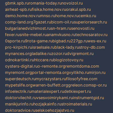
gbmk.spb.ru
romania-today.ru
novoizol.ru
airheat-spb.ru
fisika.home.nov.ru
orakul.spb.ru
demo.home.nov.ru
mnso.ru
home.nov.ru
cemko.ru
comp-land.org
7gazet.ru
bicom-oil.ru
superiorsearch.ru
bulgarianedvizhimost.ru
sn-hram.ru
senovosti.ru
fexer.ru
snite-mebel.ru
anamvkusno.ru
technosaratov.ru
0sporte.ru
9rota-game.ru
bigbad.ru
227gp.ru
wes-ex.ru
pro-kirpichi.ru
israelsale.ru
black-lady.ru
stroy-db.com
mynances.org
ladalike.ru
zozor.ru
dvigremont.ru
odnokartinki.ru
htccare.ru
blogizotovoy.ru
oysters-digital.ru
o-remonte.org
remontdoma.com
myremont.org
portal-remonta.org
vyitikho.ru
mirjon.ru
superdeutsch.ru
mycrazystars.ru
filosofyfree.com
mypetslife.org
warren-buffett.org
greleon.com
sp-or.ru
infoelectrik.ru
materialexpert.ru
detkiexpert.ru
doktorvilechit.ru
vsesvoimirykami.ru
instrumentgid.ru
manikjurinfo.ru
hozjajkainfo.ru
stroimaterials.ru
doktoradvice.ru
selskoehozjajstvo.ru