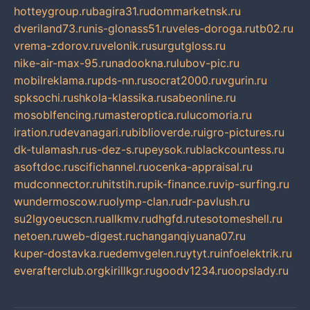
hotteygroup.ru
bagira31.ru
dommarketnsk.ru
dveriland73.ru
nis-glonass51.ru
veles-doroga.ru
tb02.ru
vrema-zdorov.ru
velonik.ru
surgutgloss.ru
nike-air-max-95.ru
nadookna.ru
lubov-pic.ru
mobilreklama.ru
pds-nn.ru
socrat2000.ru
vgurin.ru
spksochi.ru
shkola-klassika.ru
sabeonline.ru
mosoblfencing.ru
masteroptica.ru
lucomoria.ru
iration.ru
devanagari.ru
biblioverde.ru
igro-pictures.ru
dk-tulamash.ru
s-dez-s.ru
peysok.ru
blackcountess.ru
asoftdoc.ru
scifichannel.ru
ocenka-appraisal.ru
mudconnector.ru
hitstih.ru
pik-finance.ru
vip-surfing.ru
wundermoscow.ru
olymp-clan.ru
dr-pavlush.ru
su2lgyoeucscn.ru
allkmv.ru
dhgfd.ru
tesotomeshell.ru
netoen.ru
web-digest.ru
changanqiyuana07.ru
kuper-dostavka.ru
edemvgelen.ru
ytyt.ru
infoelektrik.ru
everafterclub.org
kirillkgr.ru
goodv1234.ru
oopslady.ru