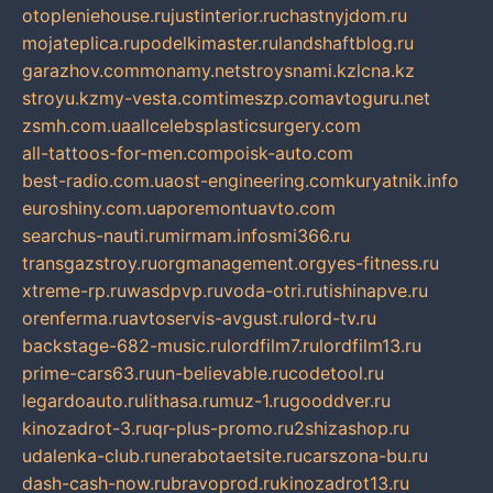
otopleniehouse.ru
justinterior.ru
chastnyjdom.ru
mojateplica.ru
podelkimaster.ru
landshaftblog.ru
garazhov.com
monamy.net
stroysnami.kz
lcna.kz
stroyu.kz
my-vesta.com
timeszp.com
avtoguru.net
zsmh.com.ua
allcelebsplasticsurgery.com
all-tattoos-for-men.com
poisk-auto.com
best-radio.com.ua
ost-engineering.com
kuryatnik.info
euroshiny.com.ua
poremontuavto.com
searchus-nauti.ru
mirmam.info
smi366.ru
transgazstroy.ru
orgmanagement.org
yes-fitness.ru
xtreme-rp.ru
wasdpvp.ru
voda-otri.ru
tishinapve.ru
orenferma.ru
avtoservis-avgust.ru
lord-tv.ru
backstage-682-music.ru
lordfilm7.ru
lordfilm13.ru
prime-cars63.ru
un-believable.ru
codetool.ru
legardoauto.ru
lithasa.ru
muz-1.ru
gooddver.ru
kinozadrot-3.ru
qr-plus-promo.ru
2shizashop.ru
udalenka-club.ru
nerabotaetsite.ru
carszona-bu.ru
dash-cash-now.ru
bravoprod.ru
kinozadrot13.ru