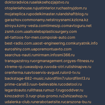
doktoradvice.ru
selskoehozjajstvo.ru
otopleniehouse.ru
justinterior.ru
chastnyjdom.ru
mojateplica.ru
podelkimaster.ru
landshaftblog.ru
garazhov.com
monamy.net
stroysnami.kz
lcna.kz
stroyu.kz
my-vesta.com
timeszp.com
avtoguru.net
zsmh.com.ua
allcelebsplasticsurgery.com
all-tattoos-for-men.com
poisk-auto.com
best-radio.com.ua
ost-engineering.com
kuryatnik.info
euroshiny.com.ua
poremontuavto.com
searchus-nauti.ru
mirmam.info
smi366.ru
transgazstroy.ru
orgmanagement.org
yes-fitness.ru
xtreme-rp.ru
wasdpvp.ru
voda-otri.ru
tishinapve.ru
orenferma.ru
avtoservis-avgust.ru
lord-tv.ru
backstage-682-music.ru
lordfilm7.ru
lordfilm13.ru
prime-cars63.ru
un-believable.ru
codetool.ru
legardoauto.ru
lithasa.ru
muz-1.ru
gooddver.ru
kinozadrot-3.ru
qr-plus-promo.ru
2shizashop.ru
udalenka-club.ru
nerabotaetsite.ru
carszona-bu.ru