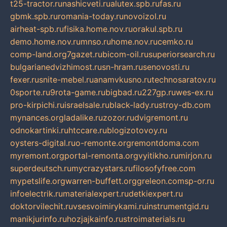
t25-tractor.ru
nashicveti.ru
alutex.spb.ru
fas.ru
gbmk.spb.ru
romania-today.ru
novoizol.ru
airheat-spb.ru
fisika.home.nov.ru
orakul.spb.ru
demo.home.nov.ru
mnso.ru
home.nov.ru
cemko.ru
comp-land.org
7gazet.ru
bicom-oil.ru
superiorsearch.ru
bulgarianedvizhimost.ru
sn-hram.ru
senovosti.ru
fexer.ru
snite-mebel.ru
anamvkusno.ru
technosaratov.ru
0sporte.ru
9rota-game.ru
bigbad.ru
227gp.ru
wes-ex.ru
pro-kirpichi.ru
israelsale.ru
black-lady.ru
stroy-db.com
mynances.org
ladalike.ru
zozor.ru
dvigremont.ru
odnokartinki.ru
htccare.ru
blogizotovoy.ru
oysters-digital.ru
o-remonte.org
remontdoma.com
myremont.org
portal-remonta.org
vyitikho.ru
mirjon.ru
superdeutsch.ru
mycrazystars.ru
filosofyfree.com
mypetslife.org
warren-buffett.org
greleon.com
sp-or.ru
infoelectrik.ru
materialexpert.ru
detkiexpert.ru
doktorvilechit.ru
vsesvoimirykami.ru
instrumentgid.ru
manikjurinfo.ru
hozjajkainfo.ru
stroimaterials.ru