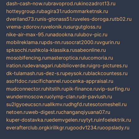
dash-cash-now.ru
bravoprod.ru
kinozadrot13.ru
hotteygroup.ru
bagira31.ru
dommarketnsk.ru
dveriland73.ru
nis-glonass51.ru
veles-doroga.ru
tb02.ru
vrema-zdorov.ru
velonik.ru
surgutgloss.ru
nike-air-max-95.ru
nadookna.ru
lubov-pic.ru
mobilreklama.ru
pds-nn.ru
socrat2000.ru
vgurin.ru
spksochi.ru
shkola-klassika.ru
sabeonline.ru
mosoblfencing.ru
masteroptica.ru
lucomoria.ru
iration.ru
devanagari.ru
biblioverde.ru
igro-pictures.ru
dk-tulamash.ru
s-dez-s.ru
peysok.ru
blackcountess.ru
asoftdoc.ru
scifichannel.ru
ocenka-appraisal.ru
mudconnector.ru
hitstih.ru
pik-finance.ru
vip-surfing.ru
wundermoscow.ru
olymp-clan.ru
dr-pavlush.ru
su2lgyoeucscn.ru
allkmv.ru
dhgfd.ru
tesotomeshell.ru
netoen.ru
web-digest.ru
changanqiyuana07.ru
kuper-dostavka.ru
edemvgelen.ru
ytyt.ru
infoelektrik.ru
everafterclub.org
kirillkgr.ru
goodv1234.ru
oopslady.ru