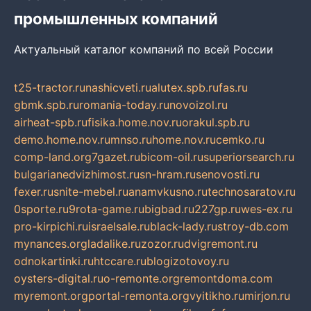
промышленных компаний
Актуальный каталог компаний по всей России
t25-tractor.ru
nashicveti.ru
alutex.spb.ru
fas.ru
gbmk.spb.ru
romania-today.ru
novoizol.ru
airheat-spb.ru
fisika.home.nov.ru
orakul.spb.ru
demo.home.nov.ru
mnso.ru
home.nov.ru
cemko.ru
comp-land.org
7gazet.ru
bicom-oil.ru
superiorsearch.ru
bulgarianedvizhimost.ru
sn-hram.ru
senovosti.ru
fexer.ru
snite-mebel.ru
anamvkusno.ru
technosaratov.ru
0sporte.ru
9rota-game.ru
bigbad.ru
227gp.ru
wes-ex.ru
pro-kirpichi.ru
israelsale.ru
black-lady.ru
stroy-db.com
mynances.org
ladalike.ru
zozor.ru
dvigremont.ru
odnokartinki.ru
htccare.ru
blogizotovoy.ru
oysters-digital.ru
o-remonte.org
remontdoma.com
myremont.org
portal-remonta.org
vyitikho.ru
mirjon.ru