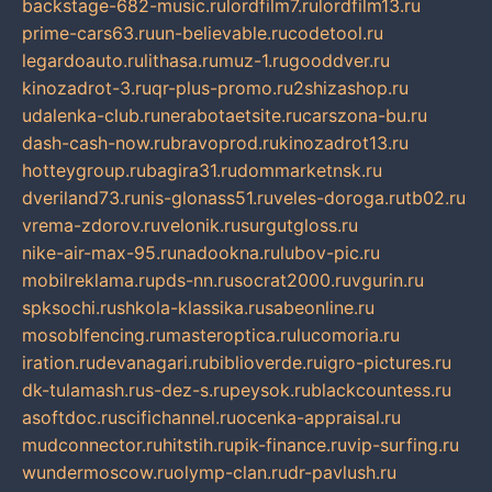
backstage-682-music.ru
lordfilm7.ru
lordfilm13.ru
prime-cars63.ru
un-believable.ru
codetool.ru
legardoauto.ru
lithasa.ru
muz-1.ru
gooddver.ru
kinozadrot-3.ru
qr-plus-promo.ru
2shizashop.ru
udalenka-club.ru
nerabotaetsite.ru
carszona-bu.ru
dash-cash-now.ru
bravoprod.ru
kinozadrot13.ru
hotteygroup.ru
bagira31.ru
dommarketnsk.ru
dveriland73.ru
nis-glonass51.ru
veles-doroga.ru
tb02.ru
vrema-zdorov.ru
velonik.ru
surgutgloss.ru
nike-air-max-95.ru
nadookna.ru
lubov-pic.ru
mobilreklama.ru
pds-nn.ru
socrat2000.ru
vgurin.ru
spksochi.ru
shkola-klassika.ru
sabeonline.ru
mosoblfencing.ru
masteroptica.ru
lucomoria.ru
iration.ru
devanagari.ru
biblioverde.ru
igro-pictures.ru
dk-tulamash.ru
s-dez-s.ru
peysok.ru
blackcountess.ru
asoftdoc.ru
scifichannel.ru
ocenka-appraisal.ru
mudconnector.ru
hitstih.ru
pik-finance.ru
vip-surfing.ru
wundermoscow.ru
olymp-clan.ru
dr-pavlush.ru