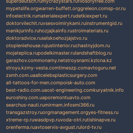
superdeutsch.ru
mycrazystars.ru
filosofyfree.com
mypetslife.org
warren-buffett.org
greleon.com
sp-or.ru
infoelectrik.ru
materialexpert.ru
detkiexpert.ru
doktorvilechit.ru
vsesvoimirykami.ru
instrumentgid.ru
manikjurinfo.ru
hozjajkainfo.ru
stroimaterials.ru
doktoradvice.ru
selskoehozjajstvo.ru
otopleniehouse.ru
justinterior.ru
chastnyjdom.ru
mojateplica.ru
podelkimaster.ru
landshaftblog.ru
garazhov.com
monamy.net
stroysnami.kz
lcna.kz
stroyu.kz
my-vesta.com
timeszp.com
avtoguru.net
zsmh.com.ua
allcelebsplasticsurgery.com
all-tattoos-for-men.com
poisk-auto.com
best-radio.com.ua
ost-engineering.com
kuryatnik.info
euroshiny.com.ua
poremontuavto.com
searchus-nauti.ru
mirmam.info
smi366.ru
transgazstroy.ru
orgmanagement.org
yes-fitness.ru
xtreme-rp.ru
wasdpvp.ru
voda-otri.ru
tishinapve.ru
orenferma.ru
avtoservis-avgust.ru
lord-tv.ru