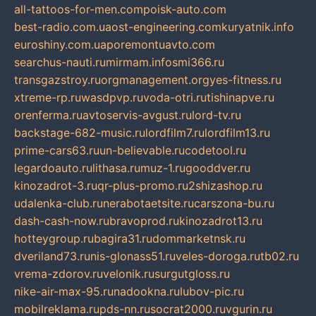
all-tattoos-for-men.com
poisk-auto.com
best-radio.com.ua
ost-engineering.com
kuryatnik.info
euroshiny.com.ua
poremontuavto.com
searchus-nauti.ru
mirmam.info
smi366.ru
transgazstroy.ru
orgmanagement.org
yes-fitness.ru
xtreme-rp.ru
wasdpvp.ru
voda-otri.ru
tishinapve.ru
orenferma.ru
avtoservis-avgust.ru
lord-tv.ru
backstage-682-music.ru
lordfilm7.ru
lordfilm13.ru
prime-cars63.ru
un-believable.ru
codetool.ru
legardoauto.ru
lithasa.ru
muz-1.ru
gooddver.ru
kinozadrot-3.ru
qr-plus-promo.ru
2shizashop.ru
udalenka-club.ru
nerabotaetsite.ru
carszona-bu.ru
dash-cash-now.ru
bravoprod.ru
kinozadrot13.ru
hotteygroup.ru
bagira31.ru
dommarketnsk.ru
dveriland73.ru
nis-glonass51.ru
veles-doroga.ru
tb02.ru
vrema-zdorov.ru
velonik.ru
surgutgloss.ru
nike-air-max-95.ru
nadookna.ru
lubov-pic.ru
mobilreklama.ru
pds-nn.ru
socrat2000.ru
vgurin.ru