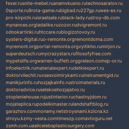
fexer.ru
snite-mebel.ru
anamvkusno.ru
technosaratov.ru
0sporte.ru
9rota-game.ru
bigbad.ru
227gp.ru
wes-ex.ru
pro-kirpichi.ru
israelsale.ru
black-lady.ru
stroy-db.com
mynances.org
ladalike.ru
zozor.ru
dvigremont.ru
odnokartinki.ru
htccare.ru
blogizotovoy.ru
oysters-digital.ru
o-remonte.org
remontdoma.com
myremont.org
portal-remonta.org
vyitikho.ru
mirjon.ru
superdeutsch.ru
mycrazystars.ru
filosofyfree.com
mypetslife.org
warren-buffett.org
greleon.com
sp-or.ru
infoelectrik.ru
materialexpert.ru
detkiexpert.ru
doktorvilechit.ru
vsesvoimirykami.ru
instrumentgid.ru
manikjurinfo.ru
hozjajkainfo.ru
stroimaterials.ru
doktoradvice.ru
selskoehozjajstvo.ru
otopleniehouse.ru
justinterior.ru
chastnyjdom.ru
mojateplica.ru
podelkimaster.ru
landshaftblog.ru
garazhov.com
monamy.net
stroysnami.kz
lcna.kz
stroyu.kz
my-vesta.com
timeszp.com
avtoguru.net
zsmh.com.ua
allcelebsplasticsurgery.com