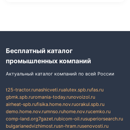
Бесплатный каталог
промышленных компаний
Актуальный каталог компаний по всей России
t25-tractor.ru
nashicveti.ru
alutex.spb.ru
fas.ru
gbmk.spb.ru
romania-today.ru
novoizol.ru
airheat-spb.ru
fisika.home.nov.ru
orakul.spb.ru
demo.home.nov.ru
mnso.ru
home.nov.ru
cemko.ru
comp-land.org
7gazet.ru
bicom-oil.ru
superiorsearch.ru
bulgarianedvizhimost.ru
sn-hram.ru
senovosti.ru