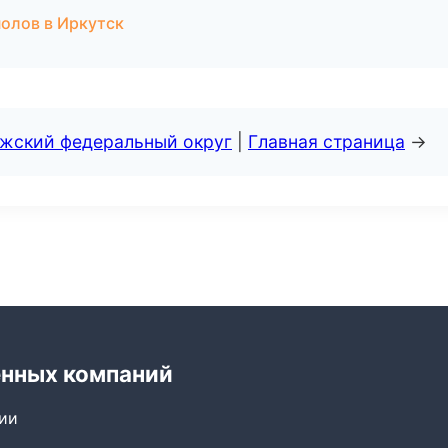
полов в Иркутск
лжский федеральный округ
|
Главная страница
→
енных компаний
сии