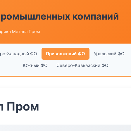
 промышленных компаний
брика Металл Пром
ро-Западный ФО
Приволжский ФО
Уральский ФО
Южный ФО
Северо-Кавказский ФО
л Пром