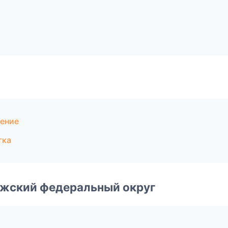
оение
тка
лжский федеральный округ