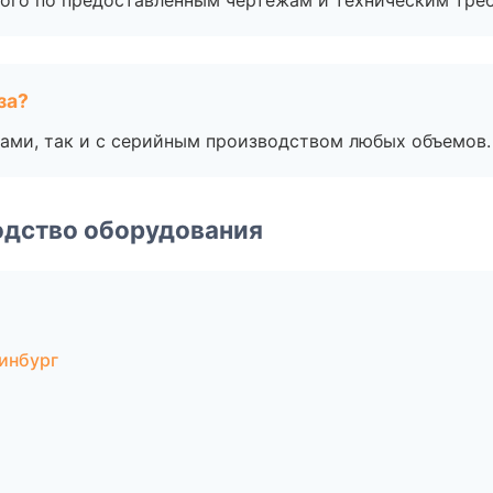
ого по предоставленным чертежам и техническим тре
за?
ами, так и с серийным производством любых объемов.
одство оборудования
инбург