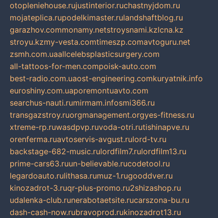
otopleniehouse.ru
justinterior.ru
chastnyjdom.ru
mojateplica.ru
podelkimaster.ru
landshaftblog.ru
garazhov.com
monamy.net
stroysnami.kz
lcna.kz
stroyu.kz
my-vesta.com
timeszp.com
avtoguru.net
zsmh.com.ua
allcelebsplasticsurgery.com
all-tattoos-for-men.com
poisk-auto.com
best-radio.com.ua
ost-engineering.com
kuryatnik.info
euroshiny.com.ua
poremontuavto.com
searchus-nauti.ru
mirmam.info
smi366.ru
transgazstroy.ru
orgmanagement.org
yes-fitness.ru
xtreme-rp.ru
wasdpvp.ru
voda-otri.ru
tishinapve.ru
orenferma.ru
avtoservis-avgust.ru
lord-tv.ru
backstage-682-music.ru
lordfilm7.ru
lordfilm13.ru
prime-cars63.ru
un-believable.ru
codetool.ru
legardoauto.ru
lithasa.ru
muz-1.ru
gooddver.ru
kinozadrot-3.ru
qr-plus-promo.ru
2shizashop.ru
udalenka-club.ru
nerabotaetsite.ru
carszona-bu.ru
dash-cash-now.ru
bravoprod.ru
kinozadrot13.ru