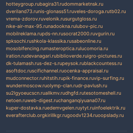
hotteygroup.ru
bagira31.ru
dommarketnsk.ru
dveriland73.ru
nis-glonass51.ru
veles-doroga.ru
tb02.ru
vrema-zdorov.ru
velonik.ru
surgutgloss.ru
nike-air-max-95.ru
nadookna.ru
lubov-pic.ru
mobilreklama.ru
pds-nn.ru
socrat2000.ru
vgurin.ru
spksochi.ru
shkola-klassika.ru
sabeonline.ru
mosoblfencing.ru
masteroptica.ru
lucomoria.ru
iration.ru
devanagari.ru
biblioverde.ru
igro-pictures.ru
dk-tulamash.ru
s-dez-s.ru
peysok.ru
blackcountess.ru
asoftdoc.ru
scifichannel.ru
ocenka-appraisal.ru
mudconnector.ru
hitstih.ru
pik-finance.ru
vip-surfing.ru
wundermoscow.ru
olymp-clan.ru
dr-pavlush.ru
su2lgyoeucscn.ru
allkmv.ru
dhgfd.ru
tesotomeshell.ru
netoen.ru
web-digest.ru
changanqiyuana07.ru
kuper-dostavka.ru
edemvgelen.ru
ytyt.ru
infoelektrik.ru
everafterclub.org
kirillkgr.ru
goodv1234.ru
oopslady.ru