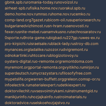
gbmk.spb.ru
romania-today.ru
novoizol.ru
airheat-spb.ru
fisika.home.nov.ru
orakul.spb.ru
demo.home.nov.ru
mnso.ru
home.nov.ru
cemko.ru
comp-land.org
7gazet.ru
bicom-oil.ru
superiorsearch.ru
bulgarianedvizhimost.ru
sn-hram.ru
senovosti.ru
fexer.ru
snite-mebel.ru
anamvkusno.ru
technosaratov.ru
0sporte.ru
9rota-game.ru
bigbad.ru
227gp.ru
wes-ex.ru
pro-kirpichi.ru
israelsale.ru
black-lady.ru
stroy-db.com
mynances.org
ladalike.ru
zozor.ru
dvigremont.ru
odnokartinki.ru
htccare.ru
blogizotovoy.ru
oysters-digital.ru
o-remonte.org
remontdoma.com
myremont.org
portal-remonta.org
vyitikho.ru
mirjon.ru
superdeutsch.ru
mycrazystars.ru
filosofyfree.com
mypetslife.org
warren-buffett.org
greleon.com
sp-or.ru
infoelectrik.ru
materialexpert.ru
detkiexpert.ru
doktorvilechit.ru
vsesvoimirykami.ru
instrumentgid.ru
manikjurinfo.ru
hozjajkainfo.ru
stroimaterials.ru
doktoradvice.ru
selskoehozjajstvo.ru