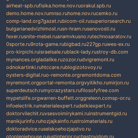
airheat-spb.ru
fisika.home.nov.ru
orakul.spb.ru
demo.home.nov.ru
mnso.ru
home.nov.ru
cemko.ru
comp-land.org
7gazet.ru
bicom-oil.ru
superiorsearch.ru
bulgarianedvizhimost.ru
sn-hram.ru
senovosti.ru
fexer.ru
snite-mebel.ru
anamvkusno.ru
technosaratov.ru
0sporte.ru
9rota-game.ru
bigbad.ru
227gp.ru
wes-ex.ru
pro-kirpichi.ru
israelsale.ru
black-lady.ru
stroy-db.com
mynances.org
ladalike.ru
zozor.ru
dvigremont.ru
odnokartinki.ru
htccare.ru
blogizotovoy.ru
oysters-digital.ru
o-remonte.org
remontdoma.com
myremont.org
portal-remonta.org
vyitikho.ru
mirjon.ru
superdeutsch.ru
mycrazystars.ru
filosofyfree.com
mypetslife.org
warren-buffett.org
greleon.com
sp-or.ru
infoelectrik.ru
materialexpert.ru
detkiexpert.ru
doktorvilechit.ru
vsesvoimirykami.ru
instrumentgid.ru
manikjurinfo.ru
hozjajkainfo.ru
stroimaterials.ru
doktoradvice.ru
selskoehozjajstvo.ru
otopleniehouse.ru
justinterior.ru
chastnyjdom.ru