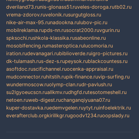
dveriland73.ru
nis-glonass51.ru
veles-doroga.ru
tb02.ru
vrema-zdorov.ru
velonik.ru
surgutgloss.ru
nike-air-max-95.ru
nadookna.ru
lubov-pic.ru
mobilreklama.ru
pds-nn.ru
socrat2000.ru
vgurin.ru
spksochi.ru
shkola-klassika.ru
sabeonline.ru
mosoblfencing.ru
masteroptica.ru
lucomoria.ru
iration.ru
devanagari.ru
biblioverde.ru
igro-pictures.ru
dk-tulamash.ru
s-dez-s.ru
peysok.ru
blackcountess.ru
asoftdoc.ru
scifichannel.ru
ocenka-appraisal.ru
mudconnector.ru
hitstih.ru
pik-finance.ru
vip-surfing.ru
wundermoscow.ru
olymp-clan.ru
dr-pavlush.ru
su2lgyoeucscn.ru
allkmv.ru
dhgfd.ru
tesotomeshell.ru
netoen.ru
web-digest.ru
changanqiyuana07.ru
kuper-dostavka.ru
edemvgelen.ru
ytyt.ru
infoelektrik.ru
everafterclub.org
kirillkgr.ru
goodv1234.ru
oopslady.ru