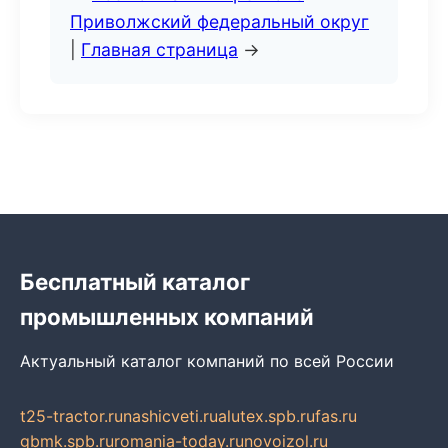
Приволжский федеральный округ
|
Главная страница
→
Бесплатный каталог
промышленных компаний
Актуальный каталог компаний по всей России
t25-tractor.ru
nashicveti.ru
alutex.spb.ru
fas.ru
gbmk.spb.ru
romania-today.ru
novoizol.ru