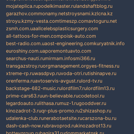
mojateplica.ru
podelkimaster.ru
landshaftblog.ru
garazhov.com
monamy.net
stroysnami.kz
lcna.kz
stroyu.kz
my-vesta.com
timeszp.com
avtoguru.net
zsmh.com.ua
allcelebsplasticsurgery.com
all-tattoos-for-men.com
poisk-auto.com
best-radio.com.ua
ost-engineering.com
kuryatnik.info
euroshiny.com.ua
poremontuavto.com
searchus-nauti.ru
mirmam.info
smi366.ru
transgazstroy.ru
orgmanagement.org
yes-fitness.ru
xtreme-rp.ru
wasdpvp.ru
voda-otri.ru
tishinapve.ru
orenferma.ru
avtoservis-avgust.ru
lord-tv.ru
backstage-682-music.ru
lordfilm7.ru
lordfilm13.ru
prime-cars63.ru
un-believable.ru
codetool.ru
legardoauto.ru
lithasa.ru
muz-1.ru
gooddver.ru
kinozadrot-3.ru
qr-plus-promo.ru
2shizashop.ru
udalenka-club.ru
nerabotaetsite.ru
carszona-bu.ru
dash-cash-now.ru
bravoprod.ru
kinozadrot13.ru
hotteygroup.ru
bagira31.ru
dommarketnsk.ru