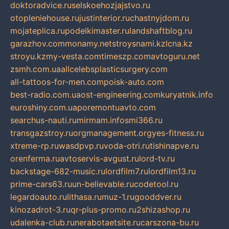
doktoradvice.ru
selskoehozjajstvo.ru
otopleniehouse.ru
justinterior.ru
chastnyjdom.ru
mojateplica.ru
podelkimaster.ru
landshaftblog.ru
garazhov.com
monamy.net
stroysnami.kz
lcna.kz
stroyu.kz
my-vesta.com
timeszp.com
avtoguru.net
zsmh.com.ua
allcelebsplasticsurgery.com
all-tattoos-for-men.com
poisk-auto.com
best-radio.com.ua
ost-engineering.com
kuryatnik.info
euroshiny.com.ua
poremontuavto.com
searchus-nauti.ru
mirmam.info
smi366.ru
transgazstroy.ru
orgmanagement.org
yes-fitness.ru
xtreme-rp.ru
wasdpvp.ru
voda-otri.ru
tishinapve.ru
orenferma.ru
avtoservis-avgust.ru
lord-tv.ru
backstage-682-music.ru
lordfilm7.ru
lordfilm13.ru
prime-cars63.ru
un-believable.ru
codetool.ru
legardoauto.ru
lithasa.ru
muz-1.ru
gooddver.ru
kinozadrot-3.ru
qr-plus-promo.ru
2shizashop.ru
udalenka-club.ru
nerabotaetsite.ru
carszona-bu.ru