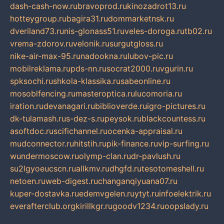
dash-cash-now.ru
bravoprod.ru
kinozadrot13.ru
hotteygroup.ru
bagira31.ru
dommarketnsk.ru
dveriland73.ru
nis-glonass51.ru
veles-doroga.ru
tb02.ru
vrema-zdorov.ru
velonik.ru
surgutgloss.ru
nike-air-max-95.ru
nadookna.ru
lubov-pic.ru
mobilreklama.ru
pds-nn.ru
socrat2000.ru
vgurin.ru
spksochi.ru
shkola-klassika.ru
sabeonline.ru
mosoblfencing.ru
masteroptica.ru
lucomoria.ru
iration.ru
devanagari.ru
biblioverde.ru
igro-pictures.ru
dk-tulamash.ru
s-dez-s.ru
peysok.ru
blackcountess.ru
asoftdoc.ru
scifichannel.ru
ocenka-appraisal.ru
mudconnector.ru
hitstih.ru
pik-finance.ru
vip-surfing.ru
wundermoscow.ru
olymp-clan.ru
dr-pavlush.ru
su2lgyoeucscn.ru
allkmv.ru
dhgfd.ru
tesotomeshell.ru
netoen.ru
web-digest.ru
changanqiyuana07.ru
kuper-dostavka.ru
edemvgelen.ru
ytyt.ru
infoelektrik.ru
everafterclub.org
kirillkgr.ru
goodv1234.ru
oopslady.ru