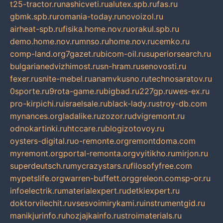
t25-tractor.ru
nashicveti.ru
alutex.spb.ru
fas.ru
gbmk.spb.ru
romania-today.ru
novoizol.ru
airheat-spb.ru
fisika.home.nov.ru
orakul.spb.ru
demo.home.nov.ru
mnso.ru
home.nov.ru
cemko.ru
comp-land.org
7gazet.ru
bicom-oil.ru
superiorsearch.ru
bulgarianedvizhimost.ru
sn-hram.ru
senovosti.ru
fexer.ru
snite-mebel.ru
anamvkusno.ru
technosaratov.ru
0sporte.ru
9rota-game.ru
bigbad.ru
227gp.ru
wes-ex.ru
pro-kirpichi.ru
israelsale.ru
black-lady.ru
stroy-db.com
mynances.org
ladalike.ru
zozor.ru
dvigremont.ru
odnokartinki.ru
htccare.ru
blogizotovoy.ru
oysters-digital.ru
o-remonte.org
remontdoma.com
myremont.org
portal-remonta.org
vyitikho.ru
mirjon.ru
superdeutsch.ru
mycrazystars.ru
filosofyfree.com
mypetslife.org
warren-buffett.org
greleon.com
sp-or.ru
infoelectrik.ru
materialexpert.ru
detkiexpert.ru
doktorvilechit.ru
vsesvoimirykami.ru
instrumentgid.ru
manikjurinfo.ru
hozjajkainfo.ru
stroimaterials.ru