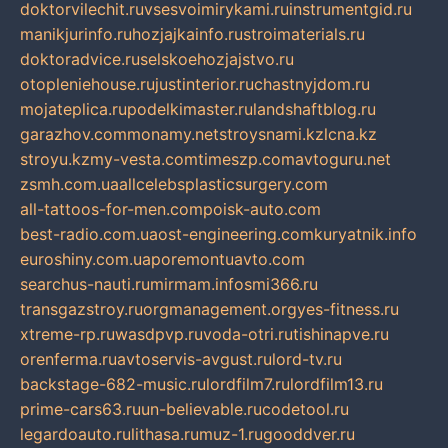
doktorvilechit.ru
vsesvoimirykami.ru
instrumentgid.ru
manikjurinfo.ru
hozjajkainfo.ru
stroimaterials.ru
doktoradvice.ru
selskoehozjajstvo.ru
otopleniehouse.ru
justinterior.ru
chastnyjdom.ru
mojateplica.ru
podelkimaster.ru
landshaftblog.ru
garazhov.com
monamy.net
stroysnami.kz
lcna.kz
stroyu.kz
my-vesta.com
timeszp.com
avtoguru.net
zsmh.com.ua
allcelebsplasticsurgery.com
all-tattoos-for-men.com
poisk-auto.com
best-radio.com.ua
ost-engineering.com
kuryatnik.info
euroshiny.com.ua
poremontuavto.com
searchus-nauti.ru
mirmam.info
smi366.ru
transgazstroy.ru
orgmanagement.org
yes-fitness.ru
xtreme-rp.ru
wasdpvp.ru
voda-otri.ru
tishinapve.ru
orenferma.ru
avtoservis-avgust.ru
lord-tv.ru
backstage-682-music.ru
lordfilm7.ru
lordfilm13.ru
prime-cars63.ru
un-believable.ru
codetool.ru
legardoauto.ru
lithasa.ru
muz-1.ru
gooddver.ru