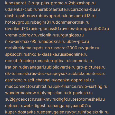
kinozadrot-3.ru
qr-plus-promo.ru
2shizashop.ru
udalenka-club.ru
nerabotaetsite.ru
carszona-bu.ru
dash-cash-now.ru
bravoprod.ru
kinozadrot13.ru
hotteygroup.ru
bagira31.ru
dommarketnsk.ru
dveriland73.ru
nis-glonass51.ru
veles-doroga.ru
tb02.ru
vrema-zdorov.ru
velonik.ru
surgutgloss.ru
nike-air-max-95.ru
nadookna.ru
lubov-pic.ru
mobilreklama.ru
pds-nn.ru
socrat2000.ru
vgurin.ru
spksochi.ru
shkola-klassika.ru
sabeonline.ru
mosoblfencing.ru
masteroptica.ru
lucomoria.ru
iration.ru
devanagari.ru
biblioverde.ru
igro-pictures.ru
dk-tulamash.ru
s-dez-s.ru
peysok.ru
blackcountess.ru
asoftdoc.ru
scifichannel.ru
ocenka-appraisal.ru
mudconnector.ru
hitstih.ru
pik-finance.ru
vip-surfing.ru
wundermoscow.ru
olymp-clan.ru
dr-pavlush.ru
su2lgyoeucscn.ru
allkmv.ru
dhgfd.ru
tesotomeshell.ru
netoen.ru
web-digest.ru
changanqiyuana07.ru
kuper-dostavka.ru
edemvgelen.ru
ytyt.ru
infoelektrik.ru