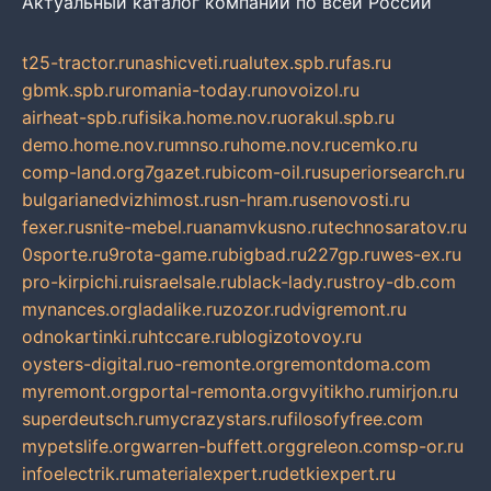
Актуальный каталог компаний по всей России
t25-tractor.ru
nashicveti.ru
alutex.spb.ru
fas.ru
gbmk.spb.ru
romania-today.ru
novoizol.ru
airheat-spb.ru
fisika.home.nov.ru
orakul.spb.ru
demo.home.nov.ru
mnso.ru
home.nov.ru
cemko.ru
comp-land.org
7gazet.ru
bicom-oil.ru
superiorsearch.ru
bulgarianedvizhimost.ru
sn-hram.ru
senovosti.ru
fexer.ru
snite-mebel.ru
anamvkusno.ru
technosaratov.ru
0sporte.ru
9rota-game.ru
bigbad.ru
227gp.ru
wes-ex.ru
pro-kirpichi.ru
israelsale.ru
black-lady.ru
stroy-db.com
mynances.org
ladalike.ru
zozor.ru
dvigremont.ru
odnokartinki.ru
htccare.ru
blogizotovoy.ru
oysters-digital.ru
o-remonte.org
remontdoma.com
myremont.org
portal-remonta.org
vyitikho.ru
mirjon.ru
superdeutsch.ru
mycrazystars.ru
filosofyfree.com
mypetslife.org
warren-buffett.org
greleon.com
sp-or.ru
infoelectrik.ru
materialexpert.ru
detkiexpert.ru