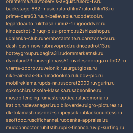
orenferma.ru
avtoservis-avgust.ru
lord-tv.ru
backstage-682-music.ru
lordfilm7.ru
lordfilm13.ru
prime-cars63.ru
un-believable.ru
codetool.ru
legardoauto.ru
lithasa.ru
muz-1.ru
gooddver.ru
kinozadrot-3.ru
qr-plus-promo.ru
2shizashop.ru
udalenka-club.ru
nerabotaetsite.ru
carszona-bu.ru
dash-cash-now.ru
bravoprod.ru
kinozadrot13.ru
hotteygroup.ru
bagira31.ru
dommarketnsk.ru
dveriland73.ru
nis-glonass51.ru
veles-doroga.ru
tb02.ru
vrema-zdorov.ru
velonik.ru
surgutgloss.ru
nike-air-max-95.ru
nadookna.ru
lubov-pic.ru
mobilreklama.ru
pds-nn.ru
socrat2000.ru
vgurin.ru
spksochi.ru
shkola-klassika.ru
sabeonline.ru
mosoblfencing.ru
masteroptica.ru
lucomoria.ru
iration.ru
devanagari.ru
biblioverde.ru
igro-pictures.ru
dk-tulamash.ru
s-dez-s.ru
peysok.ru
blackcountess.ru
asoftdoc.ru
scifichannel.ru
ocenka-appraisal.ru
mudconnector.ru
hitstih.ru
pik-finance.ru
vip-surfing.ru