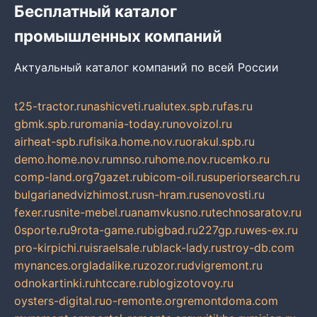
Бесплатный каталог
промышленных компаний
Актуальный каталог компаний по всей России
t25-tractor.ru
nashicveti.ru
alutex.spb.ru
fas.ru
gbmk.spb.ru
romania-today.ru
novoizol.ru
airheat-spb.ru
fisika.home.nov.ru
orakul.spb.ru
demo.home.nov.ru
mnso.ru
home.nov.ru
cemko.ru
comp-land.org
7gazet.ru
bicom-oil.ru
superiorsearch.ru
bulgarianedvizhimost.ru
sn-hram.ru
senovosti.ru
fexer.ru
snite-mebel.ru
anamvkusno.ru
technosaratov.ru
0sporte.ru
9rota-game.ru
bigbad.ru
227gp.ru
wes-ex.ru
pro-kirpichi.ru
israelsale.ru
black-lady.ru
stroy-db.com
mynances.org
ladalike.ru
zozor.ru
dvigremont.ru
odnokartinki.ru
htccare.ru
blogizotovoy.ru
oysters-digital.ru
o-remonte.org
remontdoma.com