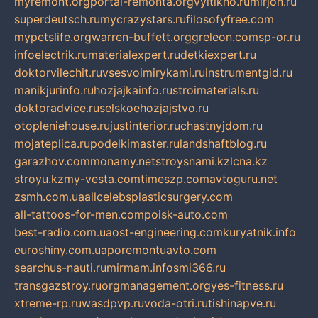
myremont.org
portal-remonta.org
vyitikho.ru
mirjon.ru
superdeutsch.ru
mycrazystars.ru
filosofyfree.com
mypetslife.org
warren-buffett.org
greleon.com
sp-or.ru
infoelectrik.ru
materialexpert.ru
detkiexpert.ru
doktorvilechit.ru
vsesvoimirykami.ru
instrumentgid.ru
manikjurinfo.ru
hozjajkainfo.ru
stroimaterials.ru
doktoradvice.ru
selskoehozjajstvo.ru
otopleniehouse.ru
justinterior.ru
chastnyjdom.ru
mojateplica.ru
podelkimaster.ru
landshaftblog.ru
garazhov.com
monamy.net
stroysnami.kz
lcna.kz
stroyu.kz
my-vesta.com
timeszp.com
avtoguru.net
zsmh.com.ua
allcelebsplasticsurgery.com
all-tattoos-for-men.com
poisk-auto.com
best-radio.com.ua
ost-engineering.com
kuryatnik.info
euroshiny.com.ua
poremontuavto.com
searchus-nauti.ru
mirmam.info
smi366.ru
transgazstroy.ru
orgmanagement.org
yes-fitness.ru
xtreme-rp.ru
wasdpvp.ru
voda-otri.ru
tishinapve.ru