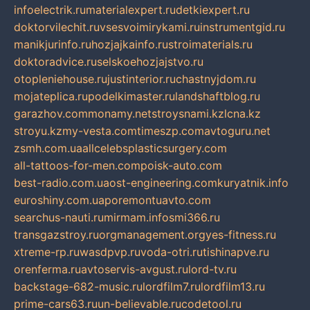
infoelectrik.ru
materialexpert.ru
detkiexpert.ru
doktorvilechit.ru
vsesvoimirykami.ru
instrumentgid.ru
manikjurinfo.ru
hozjajkainfo.ru
stroimaterials.ru
doktoradvice.ru
selskoehozjajstvo.ru
otopleniehouse.ru
justinterior.ru
chastnyjdom.ru
mojateplica.ru
podelkimaster.ru
landshaftblog.ru
garazhov.com
monamy.net
stroysnami.kz
lcna.kz
stroyu.kz
my-vesta.com
timeszp.com
avtoguru.net
zsmh.com.ua
allcelebsplasticsurgery.com
all-tattoos-for-men.com
poisk-auto.com
best-radio.com.ua
ost-engineering.com
kuryatnik.info
euroshiny.com.ua
poremontuavto.com
searchus-nauti.ru
mirmam.info
smi366.ru
transgazstroy.ru
orgmanagement.org
yes-fitness.ru
xtreme-rp.ru
wasdpvp.ru
voda-otri.ru
tishinapve.ru
orenferma.ru
avtoservis-avgust.ru
lord-tv.ru
backstage-682-music.ru
lordfilm7.ru
lordfilm13.ru
prime-cars63.ru
un-believable.ru
codetool.ru