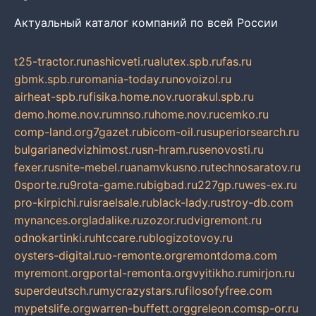
Актуальный каталог компаний по всей России
t25-tractor.ru
nashicveti.ru
alutex.spb.ru
fas.ru
gbmk.spb.ru
romania-today.ru
novoizol.ru
airheat-spb.ru
fisika.home.nov.ru
orakul.spb.ru
demo.home.nov.ru
mnso.ru
home.nov.ru
cemko.ru
comp-land.org
7gazet.ru
bicom-oil.ru
superiorsearch.ru
bulgarianedvizhimost.ru
sn-hram.ru
senovosti.ru
fexer.ru
snite-mebel.ru
anamvkusno.ru
technosaratov.ru
0sporte.ru
9rota-game.ru
bigbad.ru
227gp.ru
wes-ex.ru
pro-kirpichi.ru
israelsale.ru
black-lady.ru
stroy-db.com
mynances.org
ladalike.ru
zozor.ru
dvigremont.ru
odnokartinki.ru
htccare.ru
blogizotovoy.ru
oysters-digital.ru
o-remonte.org
remontdoma.com
myremont.org
portal-remonta.org
vyitikho.ru
mirjon.ru
superdeutsch.ru
mycrazystars.ru
filosofyfree.com
mypetslife.org
warren-buffett.org
greleon.com
sp-or.ru