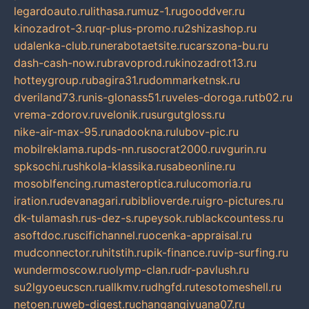
legardoauto.ru
lithasa.ru
muz-1.ru
gooddver.ru
kinozadrot-3.ru
qr-plus-promo.ru
2shizashop.ru
udalenka-club.ru
nerabotaetsite.ru
carszona-bu.ru
dash-cash-now.ru
bravoprod.ru
kinozadrot13.ru
hotteygroup.ru
bagira31.ru
dommarketnsk.ru
dveriland73.ru
nis-glonass51.ru
veles-doroga.ru
tb02.ru
vrema-zdorov.ru
velonik.ru
surgutgloss.ru
nike-air-max-95.ru
nadookna.ru
lubov-pic.ru
mobilreklama.ru
pds-nn.ru
socrat2000.ru
vgurin.ru
spksochi.ru
shkola-klassika.ru
sabeonline.ru
mosoblfencing.ru
masteroptica.ru
lucomoria.ru
iration.ru
devanagari.ru
biblioverde.ru
igro-pictures.ru
dk-tulamash.ru
s-dez-s.ru
peysok.ru
blackcountess.ru
asoftdoc.ru
scifichannel.ru
ocenka-appraisal.ru
mudconnector.ru
hitstih.ru
pik-finance.ru
vip-surfing.ru
wundermoscow.ru
olymp-clan.ru
dr-pavlush.ru
su2lgyoeucscn.ru
allkmv.ru
dhgfd.ru
tesotomeshell.ru
netoen.ru
web-digest.ru
changanqiyuana07.ru