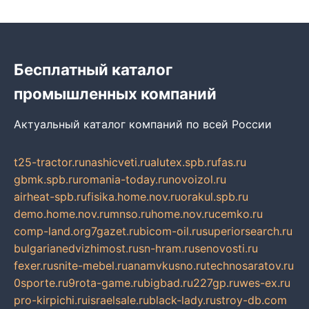
Бесплатный каталог
промышленных компаний
Актуальный каталог компаний по всей России
t25-tractor.ru
nashicveti.ru
alutex.spb.ru
fas.ru
gbmk.spb.ru
romania-today.ru
novoizol.ru
airheat-spb.ru
fisika.home.nov.ru
orakul.spb.ru
demo.home.nov.ru
mnso.ru
home.nov.ru
cemko.ru
comp-land.org
7gazet.ru
bicom-oil.ru
superiorsearch.ru
bulgarianedvizhimost.ru
sn-hram.ru
senovosti.ru
fexer.ru
snite-mebel.ru
anamvkusno.ru
technosaratov.ru
0sporte.ru
9rota-game.ru
bigbad.ru
227gp.ru
wes-ex.ru
pro-kirpichi.ru
israelsale.ru
black-lady.ru
stroy-db.com