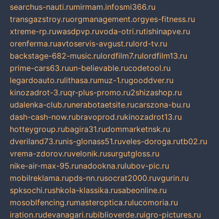
searchus-nauti.ru
mirmam.info
smi366.ru
transgazstroy.ru
orgmanagement.org
yes-fitness.ru
xtreme-rp.ru
wasdpvp.ru
voda-otri.ru
tishinapve.ru
orenferma.ru
avtoservis-avgust.ru
lord-tv.ru
backstage-682-music.ru
lordfilm7.ru
lordfilm13.ru
prime-cars63.ru
un-believable.ru
codetool.ru
legardoauto.ru
lithasa.ru
muz-1.ru
gooddver.ru
kinozadrot-3.ru
qr-plus-promo.ru
2shizashop.ru
udalenka-club.ru
nerabotaetsite.ru
carszona-bu.ru
dash-cash-now.ru
bravoprod.ru
kinozadrot13.ru
hotteygroup.ru
bagira31.ru
dommarketnsk.ru
dveriland73.ru
nis-glonass51.ru
veles-doroga.ru
tb02.ru
vrema-zdorov.ru
velonik.ru
surgutgloss.ru
nike-air-max-95.ru
nadookna.ru
lubov-pic.ru
mobilreklama.ru
pds-nn.ru
socrat2000.ru
vgurin.ru
spksochi.ru
shkola-klassika.ru
sabeonline.ru
mosoblfencing.ru
masteroptica.ru
lucomoria.ru
iration.ru
devanagari.ru
biblioverde.ru
igro-pictures.ru