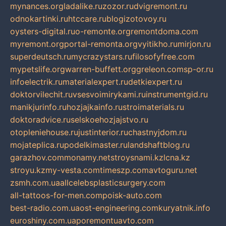
mynances.org
ladalike.ru
zozor.ru
dvigremont.ru
odnokartinki.ru
htccare.ru
blogizotovoy.ru
oysters-digital.ru
o-remonte.org
remontdoma.com
myremont.org
portal-remonta.org
vyitikho.ru
mirjon.ru
superdeutsch.ru
mycrazystars.ru
filosofyfree.com
mypetslife.org
warren-buffett.org
greleon.com
sp-or.ru
infoelectrik.ru
materialexpert.ru
detkiexpert.ru
doktorvilechit.ru
vsesvoimirykami.ru
instrumentgid.ru
manikjurinfo.ru
hozjajkainfo.ru
stroimaterials.ru
doktoradvice.ru
selskoehozjajstvo.ru
otopleniehouse.ru
justinterior.ru
chastnyjdom.ru
mojateplica.ru
podelkimaster.ru
landshaftblog.ru
garazhov.com
monamy.net
stroysnami.kz
lcna.kz
stroyu.kz
my-vesta.com
timeszp.com
avtoguru.net
zsmh.com.ua
allcelebsplasticsurgery.com
all-tattoos-for-men.com
poisk-auto.com
best-radio.com.ua
ost-engineering.com
kuryatnik.info
euroshiny.com.ua
poremontuavto.com